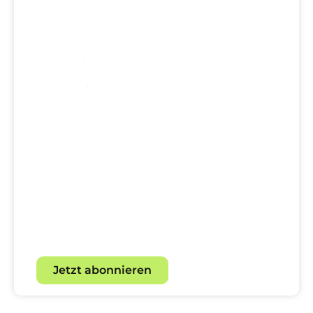
Dein direkter Draht zur
Hundewelt!
Mit unserem Newsletter für
Hundebegeisterte.
Jetzt abonnieren