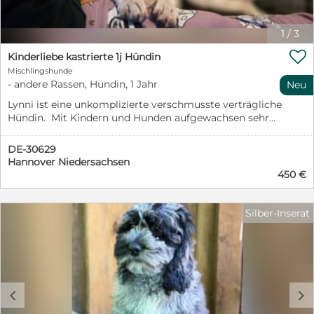
1
/
3

Kinderliebe kastrierte 1j Hündin
Mischlingshunde
- andere Rassen, Hündin, 1 Jahr
Neu
Lynni ist eine unkomplizierte verschmusste verträgliche
Hündin. Mit Kindern und Hunden aufgewachsen sehr
sozial. Sie ist komplett geimpft gechip u kastriert .
Aktuell hat sie 10 Kilo 40 cm Kann gerne nach
DE-30629
Absprache besucht werden . Wir senden gerne Fotos u
Hannover Niedersachsen
Videos nach einer Aussage kräftigen Bewerbung.
450 €
Silber-Inserat
c
d