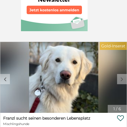
wechselnder Besuch sind nicht sein Ding. Nicki kann
alleine bleiben, läuft gut an der Leine und fährt für sein
Leben gerne Auto. Gesucht werden aktive Menschen,
welche sich gerne mit ihrem Hund beschäftigen, aber
auch Ruhe und genügend Struktur bieten. Erfahrene
Liebhaber großer Rassen mit entsprechendem
Hundeverstand werden an diesem besonderen Hund
viel Freude haben.
Gold-Inserat
c
d
1
/
6

Franzl sucht seinen besonderen Lebensplatz
Mischlingshunde