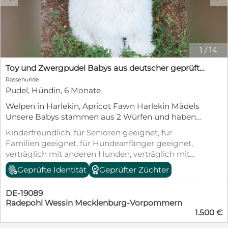
1
/
14
Toy und Zwergpudel Babys aus deutscher geprüfter Zucht
Rassehunde
Pudel, Hündin, 6 Monate
Welpen in Harlekin, Apricot Fawn Harlekin Mädels
Unsere Babys stammen aus 2 Würfen und haben
den gleichen Papa. Natürlich sind die Eltern
Kinderfreundlich, für Senioren geeignet, für
genetisch untersucht und haben eine Ahnentafel
Familien geeignet, für Hundeanfänger geeignet,
Die Preise ab 1500 Euro Reservierung nur mit
verträglich mit anderen Hunden, verträglich mit
Anzahlung die bei nicht Abholung verfällt. Bei
Katzen, geimpft (mind. Pflichtimpfungen),
Geprüfte Identität
Geprüfter Züchter
Abgabe werden sie bestmöglich auf das grosse
entwurmt, gechipt, mit EU-Heimtierausweis,
Abenteuer Leben vorbereitet sein... Sie kennen
Welpenwurf, Allergikerfreundlich, Tierschutzgesetz
Frisieren ( Pudel haaren nicht und darum müssen
DE-19089
§11
sie regelmässig frisiert werden) ,sie sind an alle
Radepohl Wessin Mecklenburg-Vorpommern
1.500 €
Futtermöglichkeiten gewöhnt
(Trockenfutter,Fleisch Dose ,Obst, Gemüse etc.)