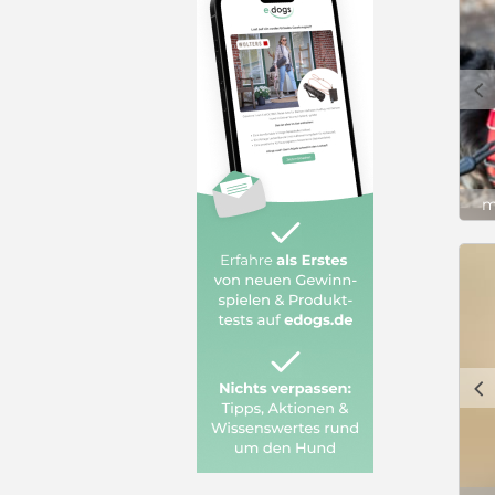
c
m
c