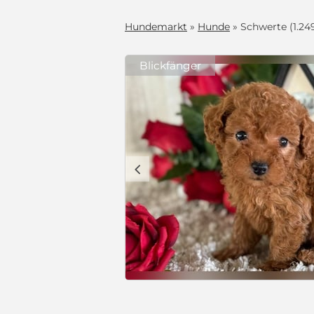
Hundemarkt
»
Hunde
» Schwerte (1.24
Blickfänger
lles Zuhause
s zu Hause als
bereichs
n Alltag
lien geeignet,
lich jede
deren Hunden,
man, wie
fungen),
 überall dabei
liebsten die
 §11
nkuschelt.
 Welpen für
VB 1.500 €
 aufmerksame
ll, möchten
kleinen Größe
ind reinrassige