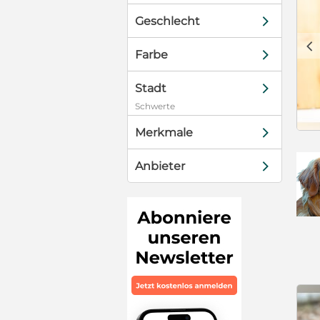
d
Geschlecht
c
d
Farbe
d
Stadt
Schwerte
d
Merkmale
d
Anbieter