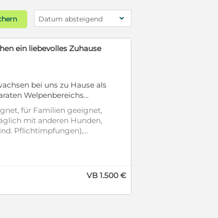
chern
Datum absteigend
Blickfänger
.12.25, tiefschwarz, mit
 2 mal geimpft, sucht noch
gnet, für Familien geeignet,
erträglich. Die Eltern
c
räglich mit anderen Hunden,
. Bei Interesse rufen Sie
 entwurmt, gechipt, mit EU-
522
rgikerfreundlich, Stubenrein
2.300 €
mit Video