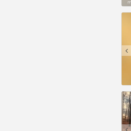
m
c
c