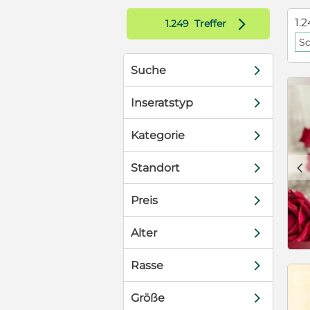
uns und kann
d
1.2
1.249
Treffer
 der Eltern
S
mäßig
sche
d
Suche
n mehrfach
erärztlich
d
nen EU-
Inseratstyp
 wünschen uns
hübschen Hund
d
Kategorie
ues
WhatsApp.
c
d
Standort
erzähle Ihnen
te gerne Ihre
d
Preis
d
Alter
d
Rasse
d
Größe