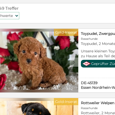
49 Treffer
chwerte
f
Gold-Inserat
Rassehunde
Toypudel, 2 Monat
Unsere kleinen To
zu Hause als Teil de
separaten Welpenb
d
Geprüfter Zü
an unseren ganz n
Haushaltsgeräusche
Menge Streichelein
man, wie unterschi
DE-45139
eine möchte überall
Essen Nordrhein-W
1
/
2
entdecken, während
Nähe zum Mensche
ankuschelt. Gerade
Gold-Inserat
machen jeden Welp
Rassehunde
Toypudel sind sehr
Rottweiler, 2 Mona
menschenbezogene 