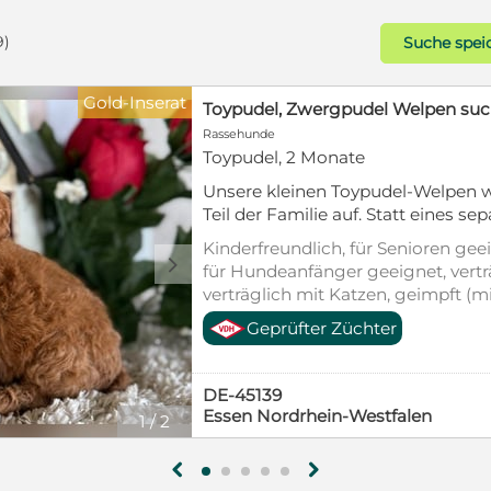
9)
Suche spei
Gold-Inserat
Grosspudelwelpe Rüde
Rassehunde
Pudel, Rüde, 8 Monate
Grosspudelwelpe, Rüde , geboren. 11
VDH-Papiere, fehlerfrei, geschipt,
sein Zuhause auf Lebenszeit. Till ist sehr verschmust, gut
Kinderfreundlich, für Senioren geei
sozialisiert und mit anderen Hunden gut v
für Hundeanfänger geeignet, vert
sind auf Erbkrankheiten untersucht
geimpft (mind. Pflichtimpfungen),
mich gerne an. Telefon 02302 / 73
Heimtierausweis, Welpenwurf, Alle
Geprüfter Züchter
DE-58456
Witten Nordrhein-Westfalen
1
/
1
g
h