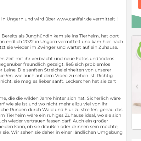
h in Ungarn und wird über www.canifair.de vermittelt !
 Bereits als Junghündin kam sie ins Tierheim, hat dort
ann endlich 2022 in Ungarn vermittelt und kam hier nach
itzt sie wieder im Zwinger und wartet auf ein Zuhause.
n Zeit mit ihr verbracht und neue Fotos und Videos
gegenüber freundlich gezeigt, ließ sich problemlos
r Leine. Die sanften Streicheleinheiten von unserer
nießen, wie auch auf dem Video zu sehen ist. Richtig
icht, sie mag es lieber sanft. Leckerchen hat sie zart
c
ame, die die wilden Jahre hinter sich hat. Sicherlich wäre
rf wie sie ist und wo nicht mehr allzu viel von ihr
liche Runden durch Wald und Flur zu streifen, genau das
t im Tierheim wäre ein ruhiges Zuhause ideal, wo sie sich
ch wieder vertrauen fassen darf. Auch ein großer
cheiden kann, ob sie draußen oder drinnen sein möchte,
ür sie. Wir sehen sie daher in einer ländlichen Umgebung