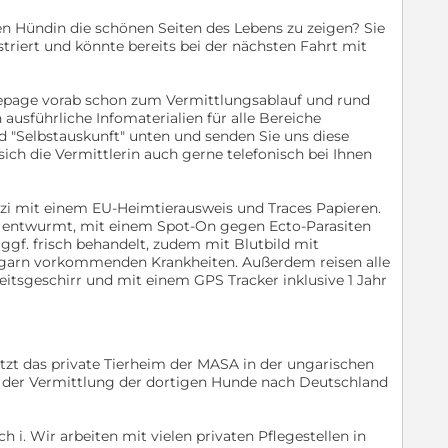
n Hündin die schönen Seiten des Lebens zu zeigen? Sie
astriert und könnte bereits bei der nächsten Fahrt mit
mepage vorab schon zum Vermittlungsablauf und rund
usführliche Infomaterialien für alle Bereiche
ld "Selbstauskunft" unten und senden Sie uns diese
sich die Vermittlerin auch gerne telefonisch bei Ihnen
szi mit einem EU-Heimtierausweis und Traces Papieren.
ch entwurmt, mit einem Spot-On gegen Ecto-Parasiten
 ggf. frisch behandelt, zudem mit Blutbild mit
ngarn vorkommenden Krankheiten. Außerdem reisen alle
tsgeschirr und mit einem GPS Tracker inklusive 1 Jahr
tützt das private Tierheim der MASA in der ungarischen
i der Vermittlung der dortigen Hunde nach Deutschland
h i. Wir arbeiten mit vielen privaten Pflegestellen in