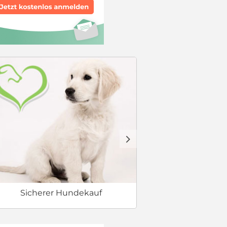
Erstausstat
d
Sicherer Hundekauf