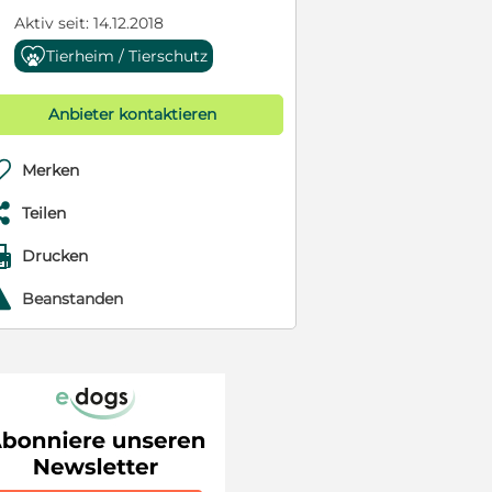
Aktiv seit: 14.12.2018
Tierheim / Tierschutz
Anbieter kontaktieren

Merken

Teilen

Drucken
r
Beanstanden