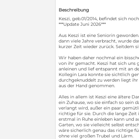
Beschreibung
Keszi, geb.01/2014, befindet sich noc
***Update Juni 2026***
Aus Keszi ist eine Seniorin geworden.
dann viele Jahre verbracht, wurde d
kurzer Zeit wieder zurück. Seitdem s
Wir haben daher nochmal ein bissche
von ihr gemacht. Keszi hat sich uns 
anleinen und lief entspannt mit an de
Kollegin Lara konnte sie sichtlich ge
durchgeknuddelt zu werden liegt ihr n
aus der Hand genommen.
Alles in allem ist Keszi eine ältere D
ein Zuhause, wo sie einfach so sein da
verlangt wird, außer ein paar gemüt
richtige für sie. Durch die lange Zei
erstmal in Ruhe einleben kann und au
Garten, wo sie vielleicht selbst ents
wäre sicherlich genau das richtige f
ohne viel großen Trubel und Lärm.