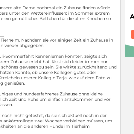
 unsere alte Dame nochmal ein Zuhause finden würde.
nders unter den Wettereinflüssen: im Sommer extrem
äre ein gemütliches Bettchen für die alten Knochen so
__
m Tierheim. Nachdem sie vor einiger Zeit ein Zuhause in
un wieder abgegeben.
Juli-Sommerfahrt kennenlernen konnten, zeigte sich
hrem Zuhause erlebt hat, lässt sich leider immer nur
l schönes gewesen zu sein. Sie wirkte zurückhaltend und
schätzen könnte, ob unsere Kollegen gutes oder
treicheln unserer Kollegin Tarja, wie auf dem Foto zu
ig genießen.
ruhiges und hundeerfahrenes Zuhause ohne kleine
erlich Zeit und Ruhe um einfach anzukommen und vor
assen.
och nicht getestet, da sie sich aktuell noch in der
 Neuankömmlinge zwei Wochen verbleiben müssen, um
kheiten an die anderen Hunde im Tierheim