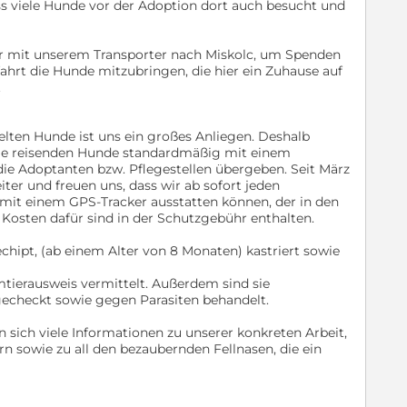
 viele Hunde vor der Adoption dort auch besucht und
ir mit unserem Transporter nach Miskolc, um Spenden
ahrt die Hunde mitzubringen, die hier ein Zuhause auf
.
elten Hunde ist uns ein großes Anliegen. Deshalb
alle reisenden Hunde standardmäßig mit einem
die Adoptanten bzw. Pflegestellen übergeben. Seit März
ter und freuen uns, dass wir ab sofort jeden
mit einem GPS-Tracker ausstatten können, der in den
 Kosten dafür sind in der Schutzgebühr enthalten.
hipt, (ab einem Alter von 8 Monaten) kastriert sowie
tierausweis vermittelt. Außerdem sind sie
hgecheckt sowie gegen Parasiten behandelt.
n sich viele Informationen zu unserer konkreten Arbeit,
n sowie zu all den bezaubernden Fellnasen, die ein