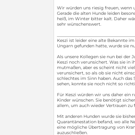
Wir würden uns riesig freuen, wenn
Gerade die alten Hunde leiden beso
heiß, im Winter bitter kalt. Daher w
sehr wünschenswert.
_____________________________________
Keszi ist leider eine alte Bekannte i
Ungarn gefunden hatte, wurde sie n
Als unsere Kollegen sie nun bei der 
Keszi noch verunsichert. Was sie in i
mutmaßen, aber es scheint nicht vie
verunsichert, so als ob sie nicht ein
schlechtes im Sinn haben. Auch das S
sehen, konnte sie noch nicht so richt
Für Keszi würden wir uns daher ein 
Kinder wünschen. Sie benötigt sich
allem, um auch wieder Vertrauen zu f
Mit anderen Hunden wurde sie bisher n
Quarantänestation befand, wo alle
eine mögliche Übertragung von Kran
auzuschließen.