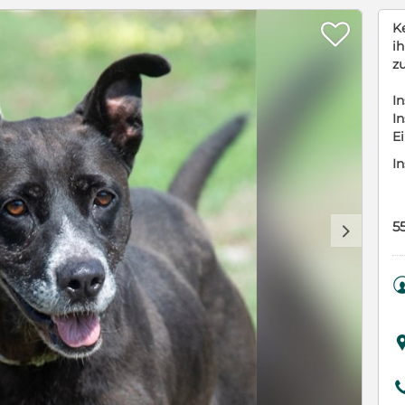

K
i
z
In
In
E
In
5
d