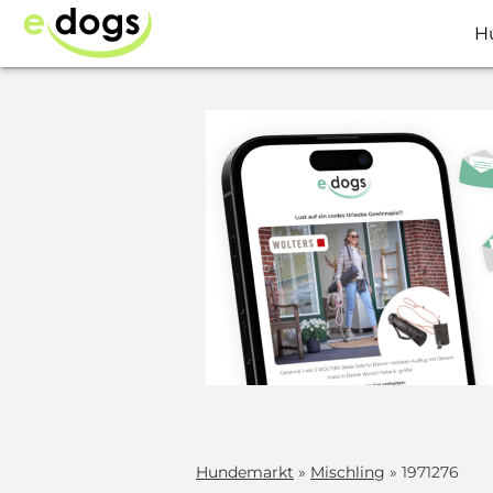
H
Hundemarkt
»
Mischling
» 1971276