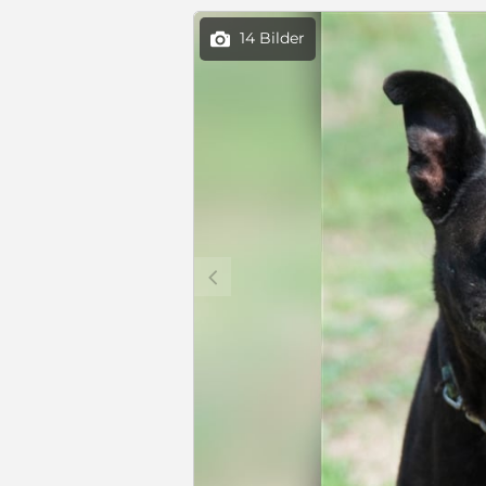
14 Bilder

c