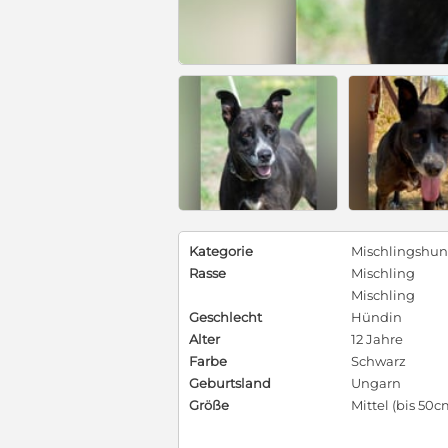
Kategorie
Mischlingshu
Rasse
Mischling
Mischling
Geschlecht
Hündin
Alter
12 Jahre
Farbe
Schwarz
Geburtsland
Ungarn
Größe
Mittel (bis 50c