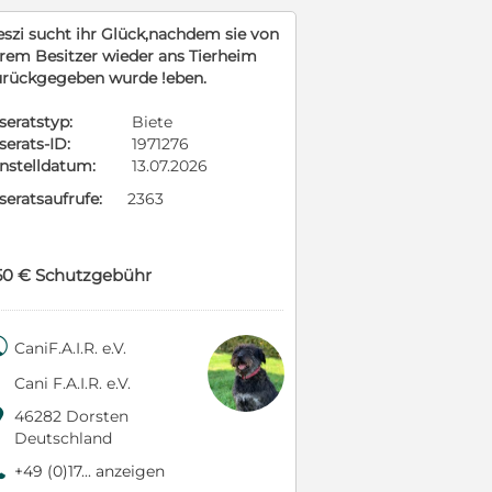
eszi sucht ihr Glück,nachdem sie von
hrem Besitzer wieder ans Tierheim
urückgegeben wurde !eben.
seratstyp:
Biete
serats-ID:
1971276
instelldatum:
13.07.2026
seratsaufrufe:
2363
50 € Schutzgebühr

CaniF.A.I.R. e.V.
Cani F.A.I.R. e.V.

46282 Dorsten
Deutschland
9
+49 (0)17... anzeigen