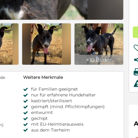
+10 Bilder
Weitere Merkmale
nde
für Familien geeignet
nur für erfahrene Hundehalter
kastriert/sterilisiert
geimpft (mind. Pflichtimpfungen)
entwurmt
gechipt
mit EU-Heimtierausweis
m)
aus dem Tierheim