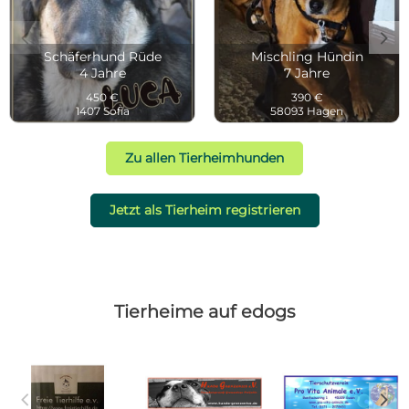
c
d
Schäferhund Rüde
Mischling Hündin
4 Jahre
7 Jahre
450 €
390 €
1407 Sofia
58093 Hagen
Zu allen Tierheimhunden
Jetzt als Tierheim registrieren
Tierheime auf edogs
c
d