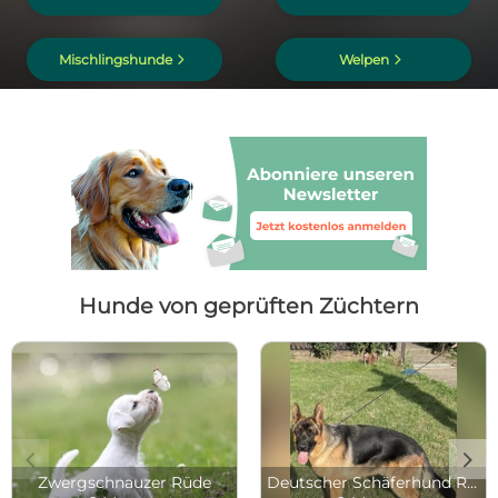
d
d
Mischlingshunde
Welpen
Hunde von geprüften Züchtern
c
d
Zwergschnauzer Rüde
Deutscher Schäferhund Rüde