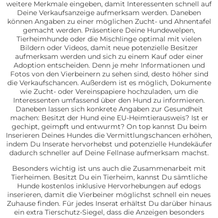
weitere Merkmale eingeben, damit Interessenten schnell auf
Deine Verkaufsanzeige aufmerksam werden. Daneben
können Angaben zu einer möglichen Zucht- und Ahnentafel
gemacht werden. Präsentiere Deine Hundewelpen,
Tierheimhunde oder die Mischlinge optimal mit vielen
Bildern oder Videos, damit neue potenzielle Besitzer
aufmerksam werden und sich zu einem Kauf oder einer
Adoption entscheiden. Denn je mehr Informationen und
Fotos von den Vierbeinern zu sehen sind, desto höher sind
die Verkaufschancen. Außerdem ist es möglich, Dokumente
wie Zucht- oder Vereinspapiere hochzuladen, um die
Interessenten umfassend über den Hund zu informieren.
Daneben lassen sich konkrete Angaben zur Gesundheit
machen: Besitzt der Hund eine EU-Heimtierausweis? Ist er
gechipt, geimpft und entwurmt? On top kannst Du beim
Inserieren Deines Hundes die Vermittlungschancen erhöhen,
indem Du Inserate hervorhebst und potenzielle Hundekäufer
dadurch schneller auf Deine Fellnase aufmerksam machst.
Besonders wichtig ist uns auch die Zusammenarbeit mit
Tierheimen. Besitzt Du ein Tierheim, kannst Du sämtliche
Hunde kostenlos inklusive Hervorhebungen auf edogs
inserieren, damit die Vierbeiner möglichst schnell ein neues
Zuhause finden. Für jedes Inserat erhältst Du darüber hinaus
ein extra Tierschutz-Siegel, dass die Anzeigen besonders