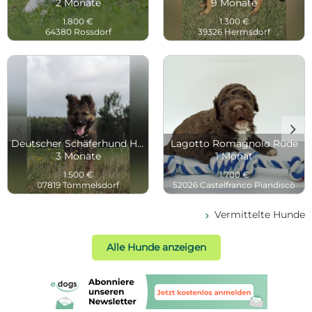
2 Monate
9 Monate
1.800 €
1.300 €
64380 Rossdorf
39326 Hermsdorf
c
d
Deutscher Schäferhund Hündin
Lagotto Romagnolo Rüde
3 Monate
1 Monat
1.500 €
1.700 €
07819 Tömmelsdorf
52026 Castelfranco Piandiscò
Vermittelte Hunde
d
Alle Hunde anzeigen