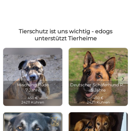
Tierschutz ist uns wichtig - edogs
unterstützt Tierheime
c
d
Mischling Rüde
Deutscher Schäferhund Rüde
7 Jahre
5 Jahre
450 €
450 €
24211 Kühren
24211 Kühren