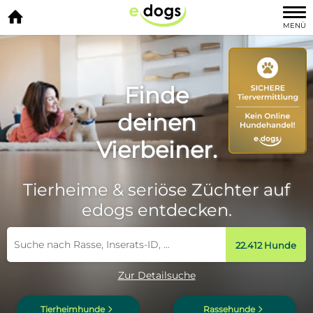

MENÜ
Finde
deinen
Vierbeiner.
Tierheime & seriöse Züchter auf
edogs entdecken.
22.412 Hunde
Zur Detailsuche
d
d
Tierheimhunde
Rassehunde