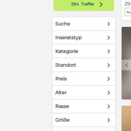
d
29
294
Treffer
A
d
Suche
d
Inseratstyp
d
Kategorie
c
d
Standort
d
Preis
d
Alter
d
Rasse
d
Größe