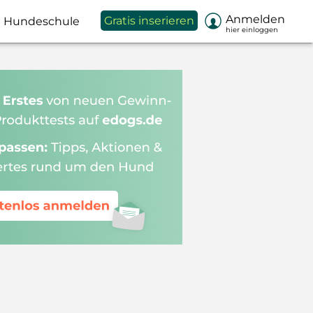

Anmelden
Gratis inserieren
Hundeschule
hier einloggen