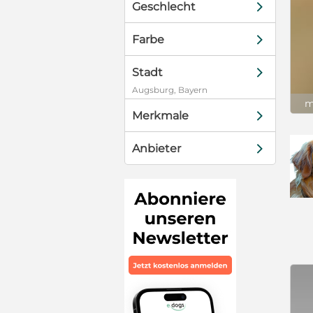
d
Geschlecht
d
Farbe
d
Stadt
Augsburg, Bayern
m
d
Merkmale
d
Anbieter