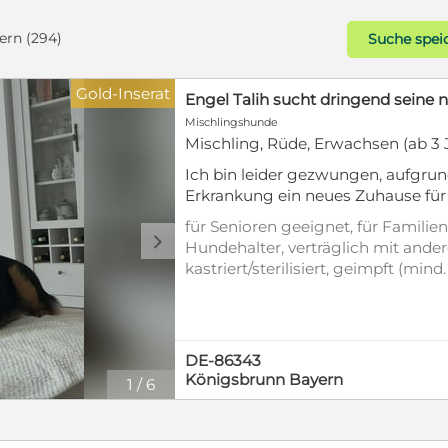
ern (294)
Suche spei
Gold-Inserat
Engel Talih sucht dringend seine 
Mischlingshunde
Mischling, Rüde, Erwachsen (ab 3 
Ich bin leider gezwungen, aufgru
Erkrankung ein neues Zuhause für
suchen. Talih lebt erst seit 9 Monat
für Senioren geeignet, für Familien
alt, knapp 50 cm groß und zu 100
d
Hundehalter, verträglich mit ande
Hündinnen verträglich. Er kommt
kastriert/sterilisiert, geimpft (min
aus einer Tötungsstation. Trotz sei
entwurmt, gechipt, mit EU-Heimti
sehr menschenbezogener, fröhlicher
an seine Bezugsperson bindet. A
sehr offen und freundlich. Talih is
DE-86343
intelligent, er möchte seinem Me
Königsbrunn Bayern
1
/
6
viele gemeinsame Abenteuer erleb
sollte weiter gearbeitet werden, b
muss er erst noch lernen. Mit and
sehr gut, besonders mit ruhigen