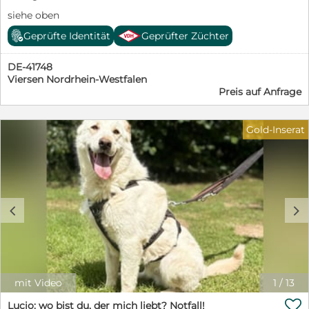
siehe oben
Geprüfte Identität
Geprüfter Züchter
DE-41748
Viersen Nordrhein-Westfalen
Preis auf Anfrage
Gold-Inserat
c
d
mit Video
1
/
13

Lucio: wo bist du, der mich liebt? Notfall!