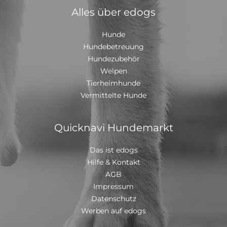
Alles über edogs
Hunde
Hundebetreuung
Hundezubehör
Welpen
Tierheimhunde
Vermittelte Hunde
Quicknavi Hundemarkt
Das ist edogs
Hilfe & Kontakt
AGB
Impressum
Datenschutz
Werben auf edogs