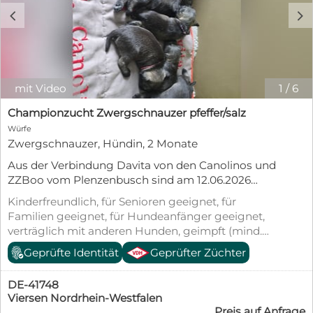
c
d
mit Video
1
/
6
Championzucht Zwergschnauzer pfeffer/salz
Würfe
Zwergschnauzer, Hündin, 2 Monate
Aus der Verbindung Davita von den Canolinos und
ZZBoo vom Plenzenbusch sind am 12.06.2026
sechs wunderschöne Welpen geboren worden. Es
Kinderfreundlich, für Senioren geeignet, für
sind 4 Rüden und 2 Hündinnen, von denen eine
Familien geeignet, für Hundeanfänger geeignet,
Hündin noch ihr passendes Zuhause sucht. Die
verträglich mit anderen Hunden, geimpft (mind.
Elterntiere haben alle erforderlichen
Pflichtimpfungen), entwurmt, gechipt, mit EU-
Geprüfte Identität
Geprüfter Züchter
Gesundheitsuntersuchungen und tragen den Titel
Heimtierausweis, Allergikerfreundlich
Deutsche Champion. Die Welpen sind ab dem
14.08. im Alter von 9 Wochen abzugeben. Sie sind
DE-41748
dann mehrfach entwurmt, geimpft und gechipt
Viersen Nordrhein-Westfalen
Preis auf Anfrage
und haben neben dem EU Impfausweis die