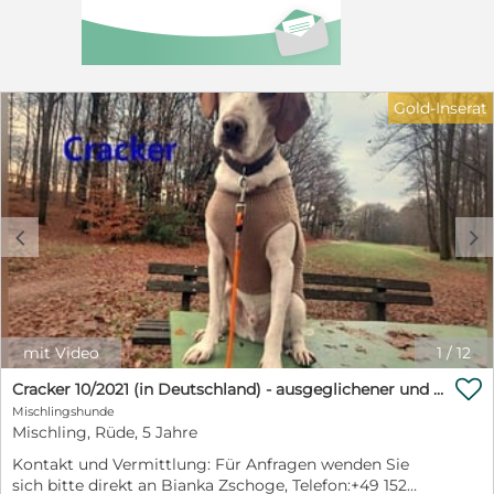
Platz vor Preis!) und Schutzvertrag.
Gold-Inserat
c
d
mit Video
1
/
12

Cracker 10/2021 (in Deutschland) - ausgeglichener und verschmuster Rüde!
Mischlingshunde
Mischling, Rüde, 5 Jahre
Kontakt und Vermittlung: Für Anfragen wenden Sie
sich bitte direkt an Bianka Zschoge, Telefon:+49 152