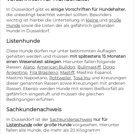
In Düsseldorf gibt es
einige Vorschriften für Hundehalter
,
die unbedingt beachtet werden sollten. Besonders
wichtig ist hierbei die Unterteilung in
kleine
und
große
Hunde
sowie die Listen der als gefährlich geltenden
Hunde in Düsseldorf.
Listenhunde
Diese Hunde dürfen nur unter bestimmten Auflagen
gehalten werden und müssen
mit spätestens 15 Monaten
einen Wesenstest ablegen
. Hierunter fallen folgende
Rassen:
Alano
,
American Bulldog
,
Bullmastiff
,
Dogo
Argentino
,
Fila Brasileiro
,
Mastiff
, Mastino Espanol,
Mastino Napoetano,
Rottweiler
,
Tosa Inu
und Kreuzungen
dieser genannten Rassen sowie Kreuzungen mit anderen
Rassen. Ebenso werden Hunde mit einem Beißvorfall als
gefährlich eingestuft und müssen die gleichen
Bedingungen erfühlen.
Sachkundenachweis
In Düsseldorf ist der
Sachkundenachweis
nur für
Listenhunde
oder große Hunde
vorgesehen. Hierunter
fallen alle Hunde, die mehr als 20 Kilogramm