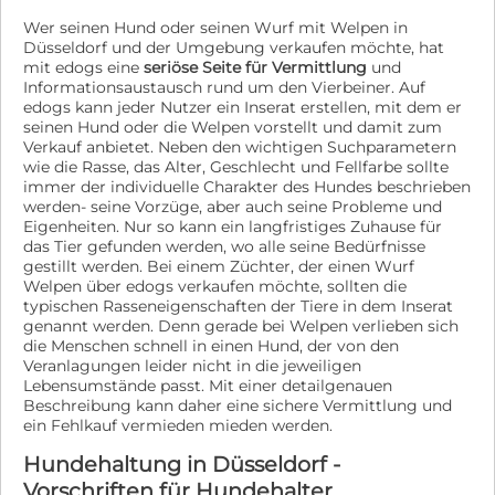
vermitteln alle Tiere von Floriela ehrenamtlich. Die
Wer seinen Hund oder seinen Wurf mit Welpen in
Hunde werden vor ihrer Ausreise gechipt und geimpft.
Düsseldorf und der Umgebung verkaufen möchte, hat
Sie haben einen EU-Heimtierausweis, sind tierärztlich
mit edogs eine
seriöse Seite für Vermittlung
und
untersucht und werden je nach Alter kastriert. Die
Informationsaustausch rund um den Vierbeiner. Auf
Schutzgebühr beträgt 480 EUR. Durch unsere Besuche
edogs kann jeder Nutzer ein Inserat erstellen, mit dem er
vor Ort kennen wir alle Vierbeiner persönlich und
seinen Hund oder die Welpen vorstellt und damit zum
können Euch gerne auf Anfrage mehr über sie
Verkauf anbietet. Neben den wichtigen Suchparametern
berichten. Auf unserer Homepage findet ihr eine
wie die Rasse, das Alter, Geschlecht und Fellfarbe sollte
Übersicht aller Hunde und auch von Terri:
immer der individuelle Charakter des Hundes beschrieben
https://www.tierschutzmitherz.de/hund/ terri
werden- seine Vorzüge, aber auch seine Probleme und
Eigenheiten. Nur so kann ein langfristiges Zuhause für
das Tier gefunden werden, wo alle seine Bedürfnisse
gestillt werden. Bei einem Züchter, der einen Wurf
Welpen über edogs verkaufen möchte, sollten die
typischen Rasseneigenschaften der Tiere in dem Inserat
genannt werden. Denn gerade bei Welpen verlieben sich
die Menschen schnell in einen Hund, der von den
Veranlagungen leider nicht in die jeweiligen
Lebensumstände passt. Mit einer detailgenauen
Beschreibung kann daher eine sichere Vermittlung und
ein Fehlkauf vermieden mieden werden.
Hundehaltung in Düsseldorf -
Vorschriften für Hundehalter