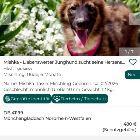
c
d
1
/
7

Mishka - Liebenswerter Junghund sucht seine Herzensmenschen
Mischlingshunde
Mischling, Rüde, 6 Monate
Neu
Name: Mishka Rasse: Mischling Geboren: ca. 02/2026
Geschlecht: männlich Größe:40 cm Gewicht: 12 kg
Gesundheitszustand: altersentsprechend entwickelt
Geprüfte Identität
Tierheim / Tierschutz
Kastriert: nein (altersbedingt) Ort: Osteuropa Mishka
ist ein fröhlicher, liebevoller und menschenbezogener
DE-41199
Junghund, der sich nichts sehnlicher wünscht als eine
Mönchengladbach Nordrhein-Westfalen
eigene Familie. Als kleiner Welpe wurde er im Winter
480 €
gefunden und hatte großes Glück, rechtzeitig gerettet
(Schutzgebühr)
zu werden. Seitdem wächst er behütet auf seiner
Pflegestelle auf und entwickelt sich jeden Tag ein Stück