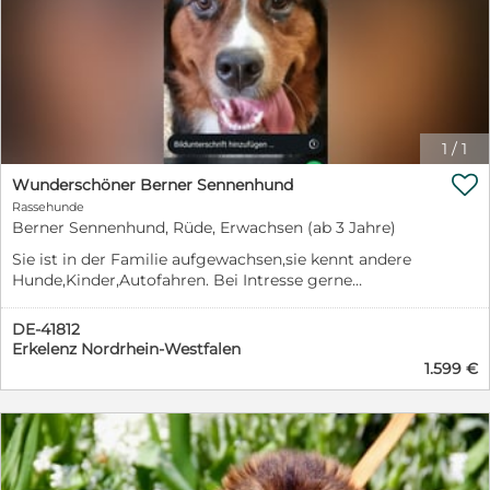
1
/
1

Wunderschöner Berner Sennenhund
Rassehunde
Berner Sennenhund, Rüde, Erwachsen (ab 3 Jahre)
Sie ist in der Familie aufgewachsen,sie kennt andere
Hunde,Kinder,Autofahren. Bei Intresse gerne
telefonisch oder per WhatsApp melden
DE-41812
Erkelenz Nordrhein-Westfalen
1.599 €