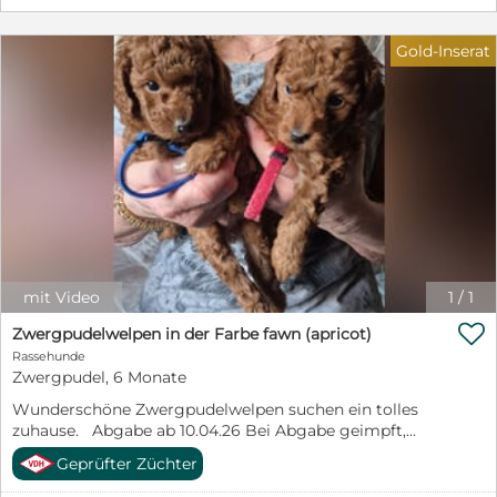
Gold-Inserat
mit Video
1
/
1

Zwergpudelwelpen in der Farbe fawn (apricot)
Rassehunde
Zwergpudel, 6 Monate
Wunderschöne Zwergpudelwelpen suchen ein tolles
zuhause. Abgabe ab 10.04.26 Bei Abgabe geimpft,
gechipt, mehrfach entwurmt. - VDH Papiere. Die Eltern
Geprüfter Züchter
sind auf Erbkrankheiten untersucht. Bei Interesse
rufen Sie mich gerne an : 02302/ 73522