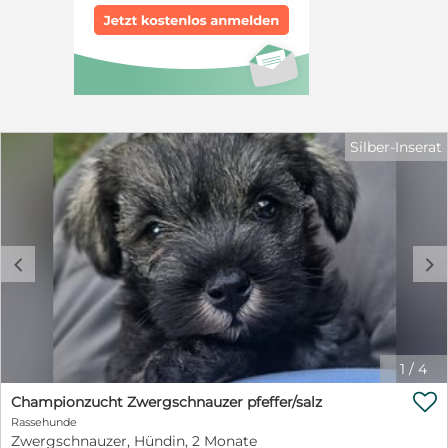
und macht den Clown. Beispiel: will man, dass er
"Platz" macht, kommt er schon mal auf die Idee, sich
im Gras zu wälzen. Lässt man das zu, will er seinen Kopf
durchsetzen und ignoriert das Kommando. Hier sollte
es keine Diskussionen geben. Luca muss wissen, dass
der "Rudel-Chef" bestimmt, was zu tun ist. Sie sollten
bei Luca über Hundeerfahrung verfügen und einen
Garten haben. Gerne kann ein sozialer, ausgeglichener
Silber-Inserat
Ersthund in der Familie leben, er kann aber auch
Einzelprinz sein. Es sollten erst einmal keine kleinen
Kinder in dem gleichen Haushalt sein. Luca braucht
nun dringend eine Chance, Menschen, die sich mit der
Rasse auskennen, und die erkennen, was in Luca steckt.
Laut der Leitung der Hundepension bindet sich Luca
c
d
schnell an seine Menschen und würde für sie "durch das
Feuer gehen". Haben Sie Fragen zu Luca? Dann
nehmen Sie gerne Kontakt auf. Elke Schmitz - 0177
2954647 info@furbys-fellfreunde.de Luca war bei
Ausreise gechipt, geimpft und reiste mit einem EU
1
/
4
Ausweis in einem beim deutschen Veterinäramt
registrierten Transport. Die Hunde reisen mit TRACES.

Championzucht Zwergschnauzer pfeffer/salz
Rassehunde
Zwergschnauzer, Hündin, 2 Monate