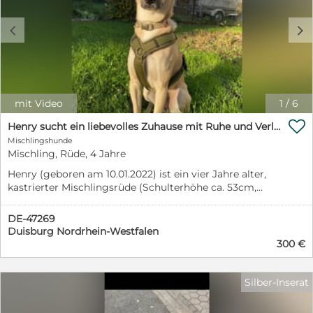
c
d
mit Video
1
/
6

Henry sucht ein liebevolles Zuhause mit Ruhe und Verlässlichkeit
Mischlingshunde
Mischling, Rüde, 4 Jahre
Henry (geboren am 10.01.2022) ist ein vier Jahre alter,
kastrierter Mischlingsrüde (Schulterhöhe ca. 53cm,
Gewicht 20kg), der ein neues Zuhause braucht, das
seine Sensibilität, Achtsamkeit und Intelligenz
DE-47269
respektiert. Henry ist kein Anfängerhund, sondern
Duisburg Nordrhein-Westfalen
benötigt Menschen, die ihm Führung, klare Strukturen,
300 €
Orientierung und Geduld bieten, damit er an Sicherheit
gewinnen kann und behutsam gefördert wird. Er ist
verspielt, neugierig und wachsam, zeigt sich aktuell
Silber-Inserat
jedoch in neuen Situationen unsicher, ist rasch
gestresst und gibt sich im jetzigen Zuhause territorial.