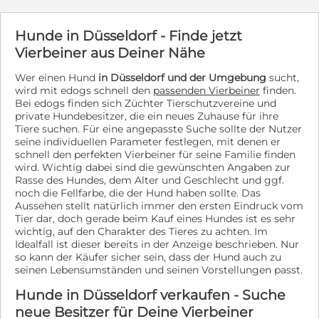
bewegte Vergangenheit hinter sich. Er wurde
Vermittlungsbedingungen und den -Ablauf für unsere
gemeinsam mit anderen Hunden von einer Frau in
Tiere. https://www.tierschutz-team.de/tiere/blanco-2/
Plastiksäcken zum Bürgermeister gebracht. Die Frau
Hunde in Düsseldorf - Finde jetzt
Geboren ca.: 05.01.2024 Größe ca.: 48cm / 12kg Blanco
hatte die Hunde zuvor immer wieder gefüttert und sich
besitzt einen EU-Tierausweis, ist kastriert, gechipt,
Vierbeiner aus Deiner Nähe
um sie gekümmert, doch nachdem Nachbarn damit
geimpft (Tollwut und 2 x Grundimmunisierung),
drohten, die Polizei zu rufen, sah sie keinen anderen
entwurmt und entfloht. Blanco wurde am 23.06.2026
Wer einen Hund
in Düsseldorf und der Umgebung
sucht,
Ausweg mehr und brachte die Hunde weg. Besonders
negativ auf gängige Krankheiten per Schnelltest
wird mit edogs schnell den
passenden Vierbeiner
finden.
traurig war auch ihr Kind, das sehr an den Hunden hing.
getestet (Ehrlichiose, Leishmaniose, Babesiose, Filarien,
Bei edogs finden sich Züchter Tierschutzvereine und
Der Bürgermeister kontaktierte schließlich uns, damit
private Hundebesitzer, die ein neues Zuhause für ihre
Anaplasmose, Borreliose). Wir vermitteln ihn mit
Terri und die anderen Hunde eine sichere Zukunft
Tiere suchen. Für eine angepasste Suche sollte der Nutzer
Schutzvertrag und gegen eine Schutzgebühr von 450,-
bekommen können. Terri zeigt sich im Alltag als
seine individuellen Parameter festlegen, mit denen er
Euro. Telefonzeiten: Montag + Mittwoch + Samstag von
freundlicher und selbstbewusster Hund. Beim Fressen
schnell den perfekten Vierbeiner für seine Familie finden
11-15 Uhr unter: 02205-9099969 Sollten Sie uns
merkt man allerdings, dass er seinen Futternapf gerne
wird. Wichtig dabei sind die gewünschten Angaben zur
telefonisch zu diesen Zeiten nicht erreichen, senden Sie
für sich alleine hat. Er lässt sich von anderen
Rasse des Hundes, dem Alter und Geschlecht und ggf.
uns bitte eine E-Mail unter info@tierschutz-team.de
noch die Fellfarbe, die der Hund haben sollte. Das
Vierbeinern sprichwörtlich nicht die Butter vom Brot
Video: Blanco im Tierheim Bucov/Rumänien von April
Aussehen stellt natürlich immer den ersten Eindruck vom
stibitzen und will ungestört schlemmen. Ein Verhalten,
2026:
Tier dar, doch gerade beim Kauf eines Hundes ist es sehr
das seine zukünftigen Menschen mit Ruhe begleiten
wichtig, auf den Charakter des Tieres zu achten. Im
und in die richtigen Bahnen lenken sollten. Für Terri
Idealfall ist dieser bereits in der Anzeige beschrieben. Nur
wünschen wir uns ein liebevolles Zuhause, in dem er
so kann der Käufer sicher sein, dass der Hund auch zu
weiter Vertrauen aufbauen, viele schöne Erfahrungen
seinen Lebensumständen und seinen Vorstellungen passt.
sammeln und als treuer Begleiter an der Seite seiner
Menschen leben darf. Wer einen verschmusten,
Hunde in Düsseldorf verkaufen - Suche
charakterstarken und lebensfrohen Hund sucht, wird in
neue Besitzer für Deine Vierbeiner
Terri einen tollen Freund fürs Leben finden. Wir