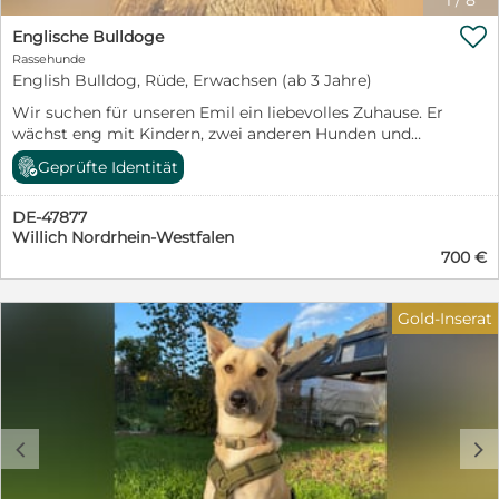
1
/
8

Englische Bulldoge
Rassehunde
English Bulldog, Rüde, Erwachsen (ab 3 Jahre)
Wir suchen für unseren Emil ein liebevolles Zuhause. Er
wächst eng mit Kindern, zwei anderen Hunden und
einer Katze auf. Er ist fünf Jahre alt, und kastriert.. Er ist
Geprüfte Identität
gesellig, , fährt gerne mit in den Urlaub und ist ein ganz
Gemütlicher. Mit der Epilepsie unserer Tochter kommt
DE-47877
er nicht klar. Aus diesem Grund suchen wir ein sehr
Willich Nordrhein-Westfalen
liebevolles zu Hause. Gerne würden wir ihn zu lieben
700 €
Menschen geben, die sich mit dieser wunderbaren
Rasse auskennen und Zeit für ihn haben.
Gold-Inserat
c
d