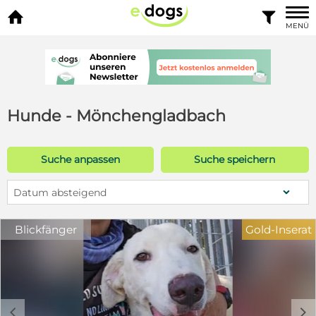


MENÜ
Hunde - Mönchengladbach
Suche anpassen
Suche speichern
Datum absteigend
Blickfänger
Gold-Inserat
c
d