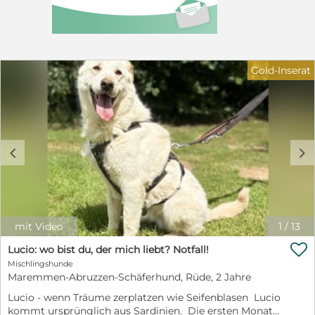
Gold-Inserat
c
d
mit Video
1
/
13

Lucio: wo bist du, der mich liebt? Notfall!
Mischlingshunde
Maremmen-Abruzzen-Schäferhund, Rüde, 2 Jahre
Lucio - wenn Träume zerplatzen wie Seifenblasen Lucio
kommt ursprünglich aus Sardinien. Die ersten Monate