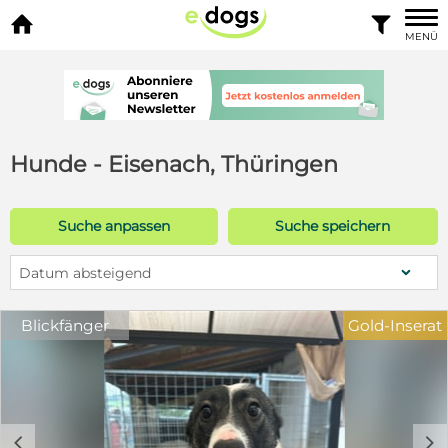


MENÜ
Hunde - Eisenach, Thüringen
Suche anpassen
Suche speichern
Datum absteigend
Blickfänger
Gold-Inserat
c
d