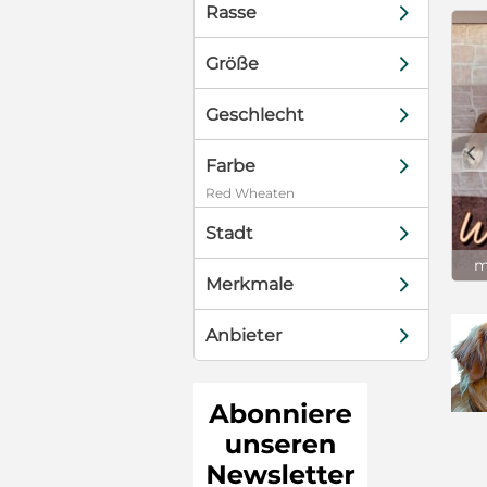
d
Rasse
d
Größe
d
Geschlecht
c
d
Farbe
Red Wheaten
d
Stadt
m
d
Merkmale
d
Anbieter