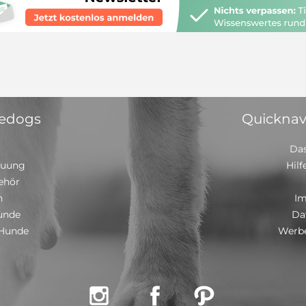
 edogs
Quicknav
Das
euung
Hilf
ehör
n
I
unde
Da
 Hunde
Werbe


