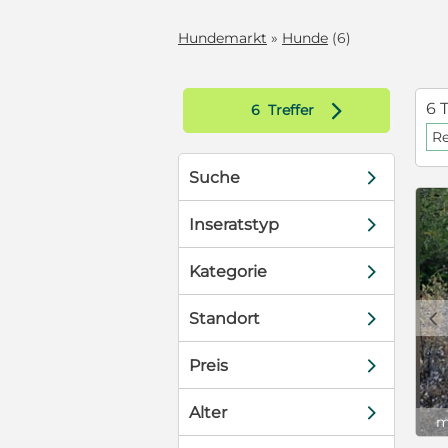
Hundemarkt
»
Hunde
(6)
d
6 T
6
Treffer
R
d
Suche
d
Inseratstyp
d
Kategorie
c
d
Standort
d
Preis
d
Alter
m