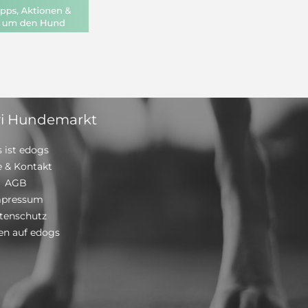
i Hundemarkt
 ist edogs
e & Kontakt
AGB
mpressum
tenschutz
n auf edogs