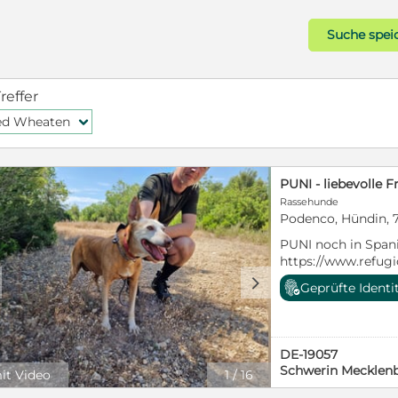
Suche spei
reffer
ed Wheaten
f
PUNI - liebevolle 
Rassehunde
Podenco, Hündin, 7
PUNI noch in Span
https://www.refugi
adoption Name: Pun
d
Geprüfte Identi
ca. 01.01.2019 Gesc
kastriert: ja ✔ seh
geht gern spaziere
sehr zutraulich ✔ a
DE-19057
auch für Hundeanf
Schwerin Meckle
it Video
1
/
16
✔ lieb zu Kindern 
Hündinnen ✔ gern 