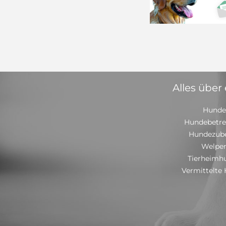
Alles über
Hunde
Hundebetr
Hundezub
Welpe
Tierheimh
Vermittelte