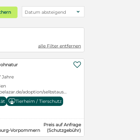
chern
Datum absteigend
alle Filter entfernen

Frohnatur
 Jahre
ien
oelazar.de/adoption/selbstauskunft-
i Rasse: Podenca Alter: geb.
tät
Tierheim / Tierschutz
hlecht: Hündin Größe: ca. 45 cm
r lieb, wird gern gestreichelt ✔
n ✔ aufgeweckt, fröhlich ✔
ktiv, verspielt, neugierig ✔
Preis auf Anfrage
änger ✔ für Familien geeignet
nburg-Vorpommern
(Schutzgebühr)
✔ Verträglich mit Rüden und
als Zweithund Puni sucht