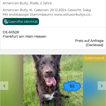
American Bully, Rüde, 2 Jahre
American Bully XL Geboren: 29.12.2024 Gewicht: 54kg
Mit erstklassige Stammbaum( www.xxlluxorbullys.com)
Vater: Zorro Mutter: Palma Kraftvoller XL-Typ mit
Geprüfte Identität
exzellenter Genetik und sanftem Wesen sucht passende
Hündinnen. besticht durch einen massiven Körperbau,
DE-60528
korrekten Stand und ein ausgeglichenes Temperament.
Frankfurt am Main Hessen
Eckdaten: Vollständige Papiere.
Preis auf Anfrage
(Decktaxe)
Gold-Inserat
c
d