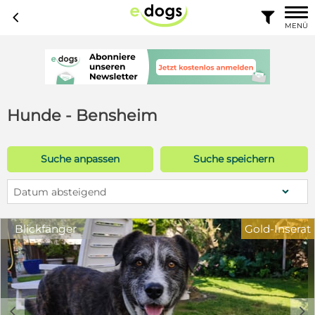
c

MENÜ
Hunde - Bensheim
Suche anpassen
Suche speichern
Datum absteigend
Blickfänger
Gold-Inserat
c
d