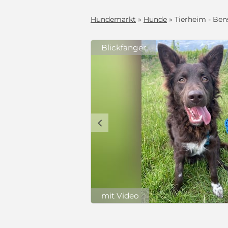
Hundemarkt
»
Hunde
» Tierheim - Ben
Blickfänger
 55270
tzung ca. 7
g und ist 47cm
deanfänger
di Mischling.
c
ich mit
ne
n), entwurmt,
 und auf der
im,
ner
g, was für ein
rer,
440 €
und, der die
(Schutzgebühr)
u ist, können
mit Video
emde Menschen
 ist jedoch
chritte