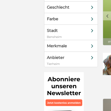
iter an seine
d
Geschlecht
nd absolute
 aktiv. Sie
c
d
Farbe
 für eine
oes, sondern
zu trainieren
d
Stadt
 er viel Liebe
Bensheim
 die Chance
m
~~~~~~~~~~~
d
Merkmale
h positiven
d
Anbieter
de bis 8
Tierheim
isierung,
Chip, EU-Pass
rt.de