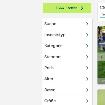
gsgeräusche
d
1.3
1.364
Treffer
herer. Bei
Ti
orsichtig und
ibt man ihm
d
Suche
wickelt sich
nder findet er
d
häufig
Inseratstyp
4 Jahre alten
vieles ab
d
Kategorie
rheit. Deshalb
Zuhause zwar
c
d
Standort
tzung für ihn.
liebt
d
Preis
iergänge.
ecken.
d
 viel lernen.
Alter
m
it. Für Neo
ndnis und
d
Rasse
kunden. Die
nd Vertrauen
d
Größe
mt einen