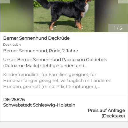
1
/
5
Berner Sennenhund Deckrüde
Deckrüden
Berner Sennenhund, Rüde, 2 Jahre
Unser Berner Sennenhund Pacco von Goldebek
(Rufname Mailo) steht gesunden und
zuchttauglichen Hündinnen als Deckrüde zur
Kinderfreundlich, für Familien geeignet, für
Verfügung. Mailo ist ein typvoller, kräftiger und
Hundeanfänger geeignet, verträglich mit anderen
harmonisch aufgebauter Berner Sennenhund mit
Hunden, geimpft (mind. Pflichtimpfungen),
einem freundlichen, ausgeglichenen Wesen. Er
entwurmt, gechipt, mit EU-Heimtierausweis,
überzeugt nicht nur durch sein rassetypisches
Stubenrein
DE-25876
Erscheinungsbild und seine Gesundheit, sondern
Schwabstedt Schleswig-Holstein
vor allem durch seinen liebevollen Charakter. Im
Preis auf Anfrage
Alltag zeigt sich Mailo als äußerst
(Decktaxe)
menschenbezogen, aufgeschlossen und verspielt.
Er lebt als Familienhund und ist den Umgang mit