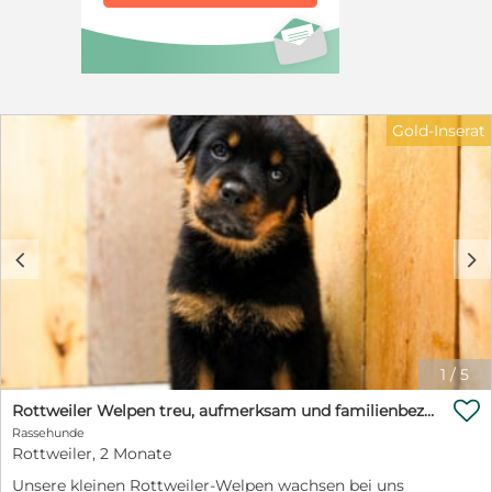
nimmt, wäre schön, ist aber kein Muss. Kinder sollten 12
Jahre oder älter sein und den verantwortungsvollen
Umgang mit Hunden kennen. Wenn Sie ein Körbchen
frei haben, sei es auf Zeit oder für immer, dann nehmen
Sie gerne Kontakt auf: Petra Niebuhr 0171 1246032
Email: petra.niebuhr@furbys-fellfreunde.de Schauen Sie
auf unsere Seite www.furbys-fellfreunde.de unter -
Gold-Inserat
Fellfreund adoptieren-. Dort finden Sie alle nötigen
Infos zur Adoption oder Pflegestelle und auch unsere
Selbstauskunft. Alle Hunde sind bei Ausreise gechipt,
geimpft und reisen mit einem EU Ausweis in einem
beim deutschen Veterinäramt registrierten Transport.
Die Hunde reisen mit Traces.
c
d
1
/
5

Rottweiler Welpen treu, aufmerksam und familienbezogen
Rassehunde
Rottweiler, 2 Monate
Unsere kleinen Rottweiler-Welpen wachsen bei uns