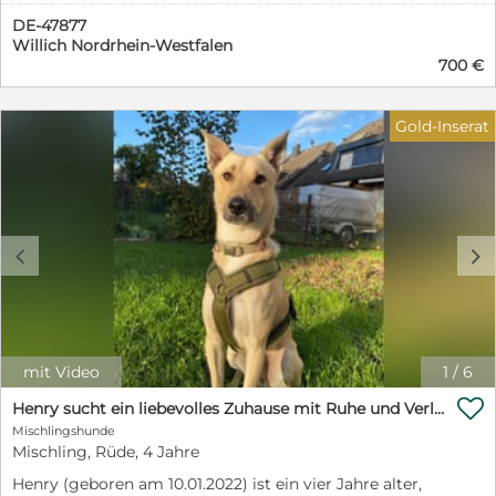
Gemütlicher. Mit der Epilepsie unserer Tochter kommt
DE-47877
er nicht klar. Aus diesem Grund suchen wir ein sehr
Willich Nordrhein-Westfalen
liebevolles zu Hause. Gerne würden wir ihn zu lieben
700 €
Menschen geben, die sich mit dieser wunderbaren
Rasse auskennen und Zeit für ihn haben.
Gold-Inserat
c
d
mit Video
1
/
6

Henry sucht ein liebevolles Zuhause mit Ruhe und Verlässlichkeit
Mischlingshunde
Mischling, Rüde, 4 Jahre
Henry (geboren am 10.01.2022) ist ein vier Jahre alter,