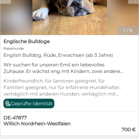
1
/
8
Englische Bulldoge
Rassehunde
English Bulldog, Rüde, Erwachsen (ab 3 Jahre)
Wir suchen für unseren Emil ein liebevolles
Zuhause. Er wächst eng mit Kindern, zwei anderen
Hunden und einer Katze auf. Er ist fünf Jahre alt,
Kinderfreundlich, für Senioren geeignet, für
und kastriert.. Er ist gesellig, , fährt gerne mit in den
Familien geeignet, nur für erfahrene Hundehalter,
Urlaub und ist ein ganz Gemütlicher. Mit der
verträglich mit anderen Hunden, verträglich mit
Epilepsie unserer Tochter kommt er nicht klar. Aus
Katzen, kastriert/sterilisiert, geimpft (mind.
Geprüfte Identität
diesem Grund suchen wir ein sehr liebevolles zu
Pflichtimpfungen), entwurmt, gechipt, mit EU-
Hause. Gerne würden wir ihn zu lieben Menschen
Heimtierausweis, Stubenrein
geben, die sich mit dieser wunderbaren Rasse
DE-47877
auskennen und Zeit für ihn haben.
Willich Nordrhein-Westfalen
700 €