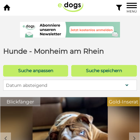


MENÜ
Hunde - Monheim am Rhein
Suche anpassen
Suche speichern
Datum absteigend
Blickfänger
Gold-Inserat
c
d