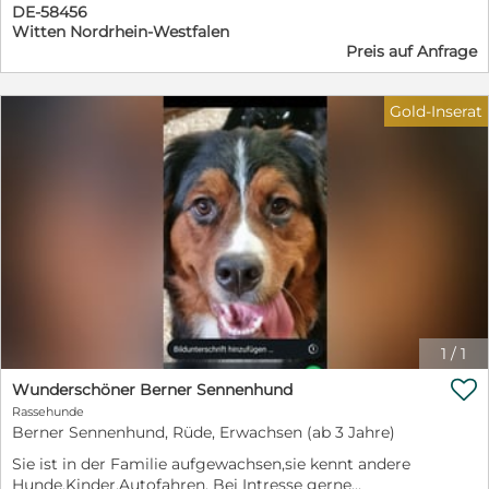
DE-58456
Witten Nordrhein-Westfalen
Preis auf Anfrage
Gold-Inserat
1
/
1

Wunderschöner Berner Sennenhund
Rassehunde
Berner Sennenhund, Rüde, Erwachsen (ab 3 Jahre)
Sie ist in der Familie aufgewachsen,sie kennt andere
Hunde,Kinder,Autofahren. Bei Intresse gerne