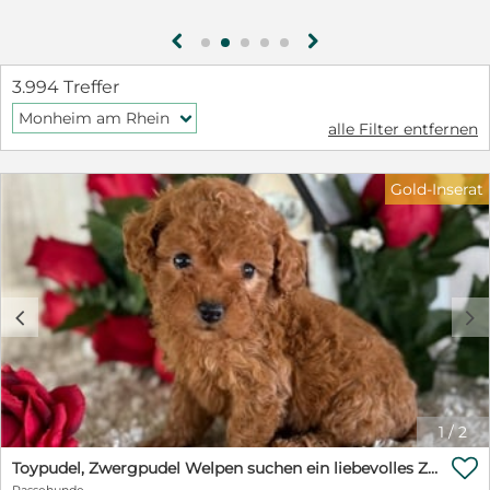
g
h
3.994 Treffer
Monheim am Rhein
f
alle Filter entfernen
Gold-Inserat
c
d
1
/
2

Toypudel, Zwergpudel Welpen suchen ein liebevolles Zuhause