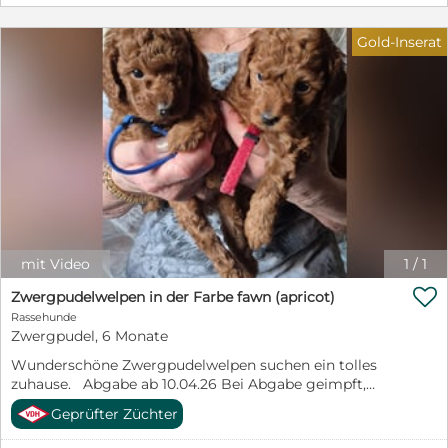
Gold-Inserat
mit Video
1
/
1

Zwergpudelwelpen in der Farbe fawn (apricot)
Rassehunde
Zwergpudel, 6 Monate
Wunderschöne Zwergpudelwelpen suchen ein tolles
zuhause. Abgabe ab 10.04.26 Bei Abgabe geimpft,
gechipt, mehrfach entwurmt. - VDH Papiere. Die Eltern
Geprüfter Züchter
sind auf Erbkrankheiten untersucht. Bei Interesse
rufen Sie mich gerne an : 02302/ 73522