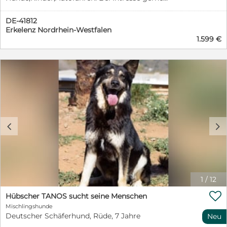
telefonisch oder per WhatsApp melden
DE-41812
Erkelenz Nordrhein-Westfalen
1.599 €
c
d
1
/
12

Hübscher TANOS sucht seine Menschen
Mischlingshunde
Deutscher Schäferhund, Rüde, 7 Jahre
Neu