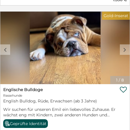
Terrier freuen sich darauf, ihre neuen Familien
kennenzulernen und viele schöne gemeinsame Jahre zu
verbringen.
Gold-Inserat
c
d
1
/
8

Englische Bulldoge
Rassehunde
English Bulldog, Rüde, Erwachsen (ab 3 Jahre)
Wir suchen für unseren Emil ein liebevolles Zuhause. Er
wächst eng mit Kindern, zwei anderen Hunden und
einer Katze auf. Er ist fünf Jahre alt, und kastriert.. Er ist
Geprüfte Identität
gesellig, , fährt gerne mit in den Urlaub und ist ein ganz