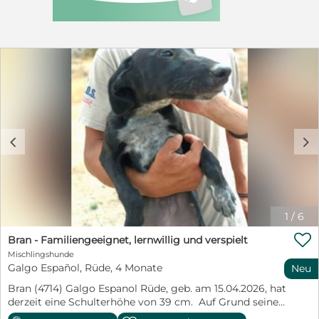
Haushalt, ohne jüngere Kinder, in ländlicher
Umgebung. Ein ausbruchsicherer Garten muss
vorhanden sein. Sie bleibt mit unseren Vierbeinern für
1-2 Std alleine, sollte jedoch nicht wesentlich länger
alleine bleiben müssen. Elli hat gerne ihre Familie um
sich. Das gibt ihr sehr viel Sicherheit. Elli ist jetzt
stubenrein und weiß was "Sitz", "Bleib", "Stop", "Aus" und
"Hier" bedeuten. Die Leinenführigkeit konnte sie zügig
umsetzen. Sie fährt problemlos mit im Auto und hat
gelernt offene Treppen zu bewältigen. Elli ist noch
ängstlich und schreckhaft. Sie muss weiterhin souverän
c
d
geführt werden, um ihre Ängste dauerhaft überwinden
zu können. Wer sich für Elli interessiert füllt bitte den
Bewerbungsbogen über NaTiNo.ev für sie aus.
https://www.natino.de/interessentenbogen-hund Elli
wird nur nach einer positiven Vorkontrolle, mit Vertrag
1
/
6
und Schutzgebühr vermittelt.

Bran - Familiengeeignet, lernwillig und verspielt
Mischlingshunde
Galgo Español, Rüde, 4 Monate
Neu
Bran (4714) Galgo Espanol Rüde, geb. am 15.04.2026, hat
derzeit eine Schulterhöhe von 39 cm. Auf Grund seines
Alters ist Bran noch nicht kastriert. Beschreibung :