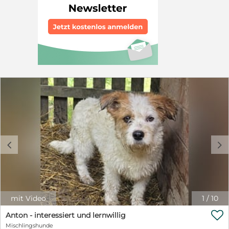
mag dem lieben Kerl ein schönes Zuhause geben?
Unsere Hunde werden nur nach vorheriger
Platzkontrolle und mit Schutzvertrag und gegen eine
Schutzgebühr in die besten Hände vermittelt. Die
Schutzgebühr beträgt 390 EUR zzgl. 190 EUR
Transportkostenanteil. Weitere Bilder und
Informationen finden Sie auf unserer Homepage:
www.gogu-shelter-romania.de Anfragen und Infos:
kontakt@tierhilfe-costa-del-almeria.de oder
kontakt@gogu-shelter-romania.de oder 0172-2744717
(Rosi Hennings) oder 0162-7756453 (Kristina Haag).
Sollten Sie einer Fellnase eine PFLEGESTELLE bieten
wollen, melden Sie sich auch gerne bei uns.
c
d
mit Video
1
/
10

Anton - interessiert und lernwillig
Mischlingshunde