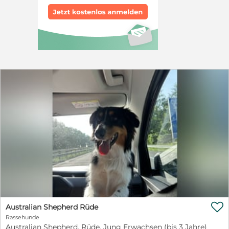
unsere Hunde : komplett geimpft mehrfach entwurmt
und entfloht gechipt kastriert auf
Mittelmeerkrankheiten getestet und besitzen einen EU-
Heimtierausweis. Weitere Informationen und Bilder
finden Sie auf unserer Homepage: www.tierhilfe-costa-
del-almeria.de Anfragen und Infos: kontakt@tierhilfe-
costa-del-almeria.de oder 0162-7756453 Kristina Haag
oder Rosi Hennings 0172-2744717. Hier finden Sie unser
Vermittlungsformular: https://relaunch.tierhilfe-costa-
del-almeria.de/adoptionsformular. Sollten Sie einem
unserer Feuchtnasen eine PFLEGESTELLE bieten
wollen, melden Sie sich bitte unter 0162-7756453 oder
kristina.haag@tierhilfe-costa-del-almeria.de .

Australian Shepherd Rüde
Rassehunde
Australian Shepherd, Rüde, Jung Erwachsen (bis 3 Jahre)