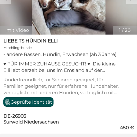
mit Video
1
/
20
LIEBE TS HÜNDIN ELLI
Mischlingshunde
- andere Rassen, Hündin, Erwachsen (ab 3 Jahre)
♥️ FÜR IMMER ZUHAUSE GESUCHT! ♥️ Die kleine
Elli lebt derzeit bei uns im Emsland auf der
Pflegestelle. Sie kommt aus einer Tötungsstation in
Kinderfreundlich, für Senioren geeignet, für
Rumänien. Elli wird auf ca. 7 Jahre geschätzt, ist
Familien geeignet, nur für erfahrene Hundehalter,
kastriert, geimpft, entwurmt, gechipt und hat einen
verträglich mit anderen Hunden, verträglich mit
EU Pass. Ihre SH beträgt ungefähr 29 cm. Elli hat
Katzen, kastriert/sterilisiert, geimpft (mind.
Geprüfte Identität
die ersten Tage bei jeder Berührung gezittert.
Pflichtimpfungen), entwurmt, gechipt, mit EU-
Völlig überfordert von all den neuen Situationen
Heimtierausweis, aus dem Tierheim, Stubenrein
fror sie ein oder geriet in Panik. Zu mir hat Elli sehr
DE-26903
schnell ein vertrauensvolles Verhältnis aufbauen
Surwold Niedersachsen
450 €
können. Männern gegenüber ist sie vorsichtiger.
Das braucht etwas Geduld. Elli sollte immer von