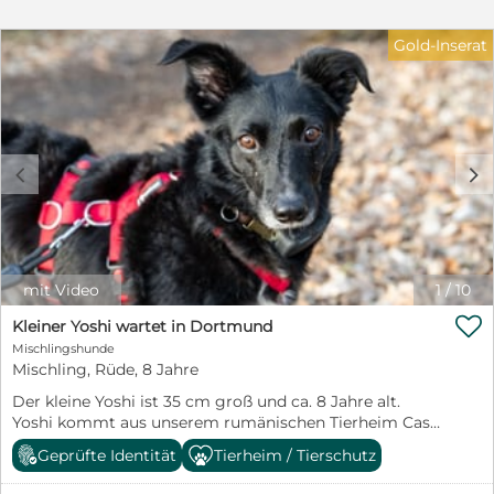
Gold-Inserat
c
d
mit Video
1
/
10

Kleiner Yoshi wartet in Dortmund
Mischlingshunde
Mischling, Rüde, 8 Jahre
Der kleine Yoshi ist 35 cm groß und ca. 8 Jahre alt.
Yoshi kommt aus unserem rumänischen Tierheim Casa
Cainelui. Dort musste er mehr als 2 Jahre warten, bis er
Geprüfte Identität
Tierheim / Tierschutz
m Mai 2025 nach Deutschland in ein eigenes Zuhause
ausreisen durfte. Doch leider zog er sich dort