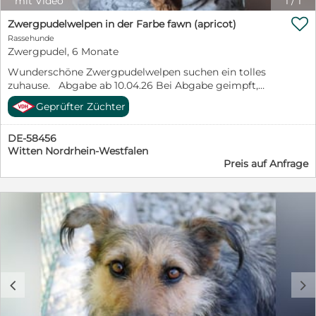
mit Video
1
/
1

Zwergpudelwelpen in der Farbe fawn (apricot)
Rassehunde
Zwergpudel, 6 Monate
Wunderschöne Zwergpudelwelpen suchen ein tolles
zuhause. Abgabe ab 10.04.26 Bei Abgabe geimpft,
gechipt, mehrfach entwurmt. - VDH Papiere. Die Eltern
Geprüfter Züchter
sind auf Erbkrankheiten untersucht. Bei Interesse
rufen Sie mich gerne an : 02302/ 73522
DE-58456
Witten Nordrhein-Westfalen
Preis auf Anfrage
c
d