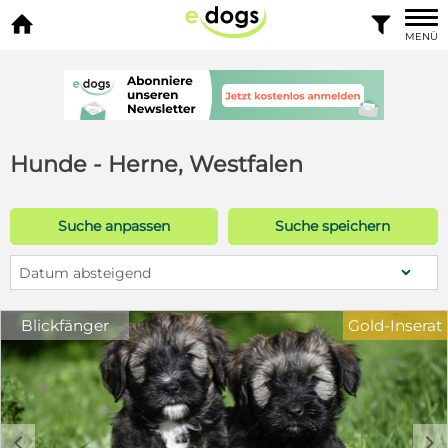


MENÜ
Hunde - Herne, Westfalen
Suche anpassen
Suche speichern
Datum absteigend
Blickfänger
Gold-Inserat
c
d