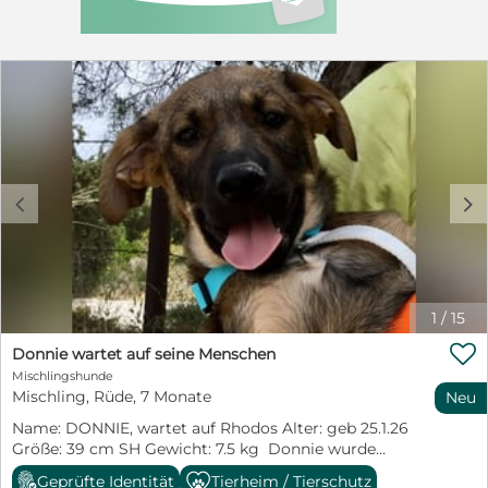
c
d
1
/
15

Donnie wartet auf seine Menschen
Mischlingshunde
Mischling, Rüde, 7 Monate
Neu
Name: DONNIE, wartet auf Rhodos Alter: geb 25.1.26
Größe: 39 cm SH Gewicht: 7.5 kg Donnie wurde
gemeinsam mit seinen Geschwistern verlassen auf der
Geprüfte Identität
Tierheim / Tierschutz