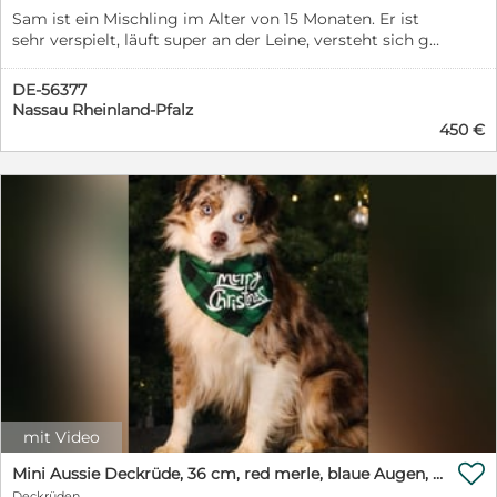
Sam ist ein Mischling im Alter von 15 Monaten. Er ist
sehr verspielt, läuft super an der Leine, versteht sich gut
mit Artgenossen. Sam hat eine Schulterhöhe von 40
cm, ist gechipt, entwurmt und hat alle Impfungen. Sam
DE-56377
ist ideal als Zweithund. Er ist ruhig, weint nicht, kann
Nassau Rheinland-Pfalz
alleine bleiben und hat keine Anzeichen von Jagdtrieb.
450 €
Wer verliebt sich in die kleine Maus? Er ist
herzerrreißend freundlich. Schlägt kurz an, wenn
jemand fremdes vorm Tor steht. Wir freuen uns auf Ihre
Anfragen und Ihren Besuch bei uns zu Hause.
mit Video

Mini Aussie Deckrüde, 36 cm, red merle, blaue Augen, Toy Australian Shepherd
Deckrüden