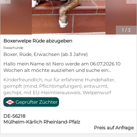
1
/
3
Boxerwelpe Rüde abzugeben
Rassehunde
Boxer, Rüde, Erwachsen (ab 3 Jahre)
Hallo mein Name ist Nero werde am 06.07.2026 10
Wochen alt möchte ausziehen und suche ein
neues zu Hause.
Kinderfreundlich, nur für erfahrene Hundehalter,
geimpft (mind. Pflichtimpfungen), entwurmt,
gechipt, mit EU-Heimtierausweis, Welpenwurf
Geprüfter Züchter
DE-56218
Mülheim-Kärlich Rheinland-Pfalz
Preis auf Anfrage