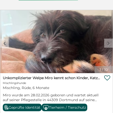
Selbstverständlich ist Nele vollständig geimpft,
gechippt und besitzt einen EU-Heimtierausweis. Nele
wird nach positiver Vorkontrolle gegen Schutzgebühr
vermittelt.
c
d
1
/
10

Unkomplizierter Welpe Miro kennt schon Kinder, Katzen und Pferde
Mischlingshunde
Mischling, Rüde, 6 Monate
Miro wurde am 28.02.2026 geboren und wartet aktuell
auf seiner Pflegestelle in 44309 Dortmund auf seine
Menschen. Der junge Rüde ist derzeit ca. 43 cm groß
Geprüfte Identität
Tierheim / Tierschutz
und wiegt etwa 11,9 kg. Da Miro noch zu jung ist, ist er