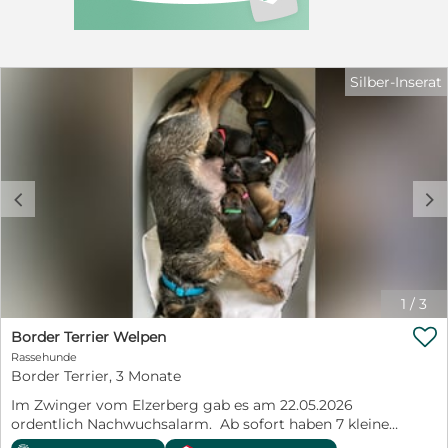
zur Seite. Wir freuen uns auf Ihren Anruf Tel: 06543-
8640218 oder Handy/WhatsApp 0151 62774340. Erfahren
Sie mehr über unsere Hunde und uns auf unserer
Homepage www.foller-anne.de Ihre Familie Foller und
die Labradore von der Weinblüte
Silber-Inserat
c
d
1
/
3

Border Terrier Welpen
Rassehunde
Border Terrier, 3 Monate
Im Zwinger vom Elzerberg gab es am 22.05.2026
ordentlich Nachwuchsalarm. Ab sofort haben 7 kleine
Hündinnen und 6 freche Rüden (aus zwei Würfen) das