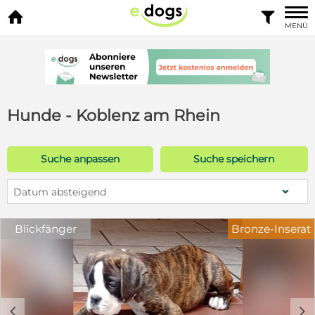


MENÜ
Hunde - Koblenz am Rhein
Suche anpassen
Suche speichern
Datum absteigend
Blickfänger
Bronze-Inserat
c
d