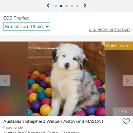
g
h
609 Treffer
Koblenz am Rhein
f
alle Filter entfernen
Gold-Inserat
c
d
1
/
5

Australian Shepherd Welpen ASCA und MASCA !
Rassehunde