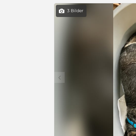
3 Bilder

c