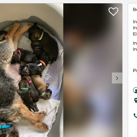

B
In
In
E
In
I
P
d