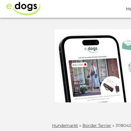
H
Hundemarkt
»
Border Terrier
» 3118042