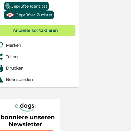
Geprüfte Identität
Geprüfter Züchter
Anbieter kontaktieren

Merken

Teilen

Drucken
r
Beanstanden