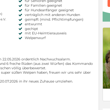
für Senioren geeignet
für Familien geeignet
für Hundeanfänger geeignet
m)
verträglich mit anderen Hunden
geimpft (mind. Pflichtimpfungen)
 e.V.
entwurmt
gechipt
mit EU-Heimtierausweis
Welpenwurf
 22.05.2026 ordentlich Nachwuchsalarm.
 und 6 freche Rüden (aus zwei Würfen) das Kommando
c
schen völlig überbewertet.
 super süßen Welpen haben, freuen wir uns sehr über
 20.07.2026 in ihr neues Zuhause umziehen.