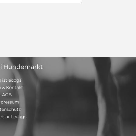
i Hundemarkt
 ist edogs
e & Kontakt
AGB
mpressum
tenschutz
n auf edogs