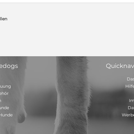
llen
 edogs
Quicknav
Das
euung
Hilf
ehör
n
I
unde
Da
 Hunde
Werbe