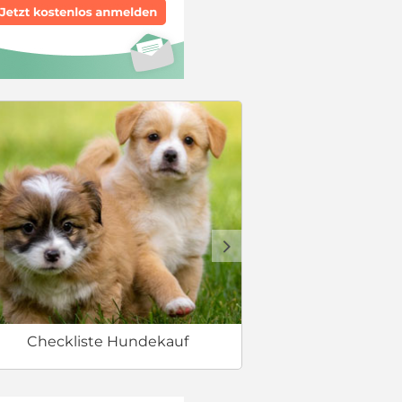
Sicherer 
d
Checkliste Hundekauf