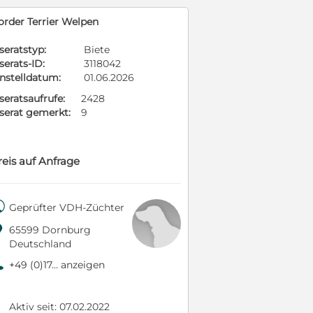
order Terrier Welpen
seratstyp:
Biete
serats-ID:
3118042
instelldatum:
01.06.2026
seratsaufrufe:
2428
nserat gemerkt:
9
reis auf Anfrage

Geprüfter VDH-Züchter

65599 Dornburg
Deutschland
9
+49 (0)17... anzeigen
Aktiv seit: 07.02.2022