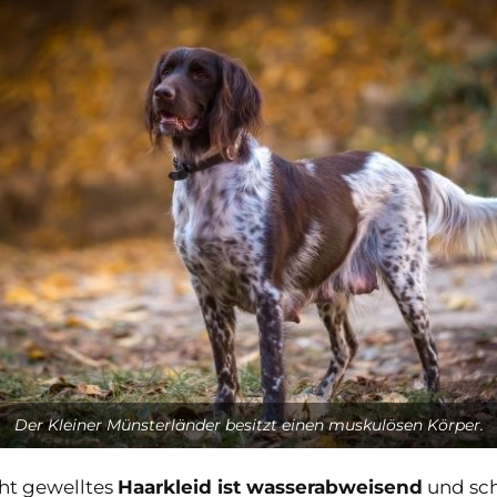
Der Kleiner Münsterländer besitzt einen muskulösen Körper.
cht gewelltes
Haarkleid ist wasserabweisend
und sch