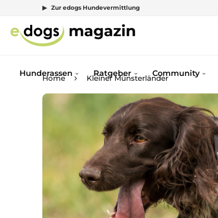
▶ Zur edogs Hundevermittlung
Hunderassen
Ratgeber
Community
Home
Kleiner Münsterländer