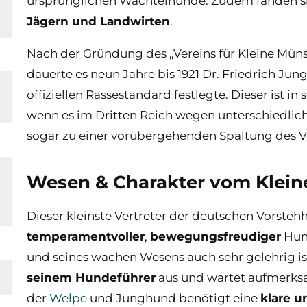
ursprünglichen Wachtelhunde. Zudem fanden si
Jägern und Landwirten
.
Nach der Gründung des „Vereins für Kleine Müns
dauerte es neun Jahre bis 1921 Dr. Friedrich Jun
offiziellen Rassestandard festlegte. Dieser ist i
wenn es im Dritten Reich wegen unterschiedlich
sogar zu einer vorübergehenden Spaltung des V
Wesen & Charakter vom Klein
Dieser kleinste Vertreter der deutschen Vorstehh
temperamentvoller
,
bewegungsfreudiger
Hund
und seines wachen Wesens auch sehr gelehrig ist
seinem Hundeführer
aus und wartet aufmerks
der
Welpe
und Junghund benötigt eine
klare 