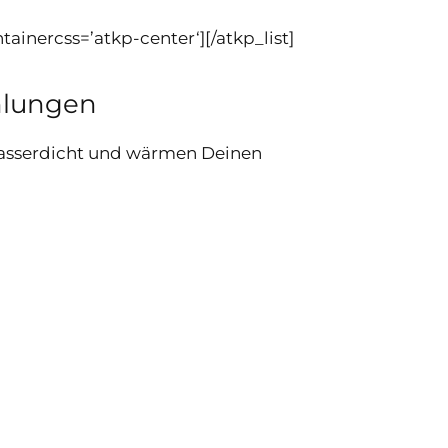
ainercss=’atkp-center‘][/atkp_list]
hlungen
 wasserdicht und wärmen Deinen
]