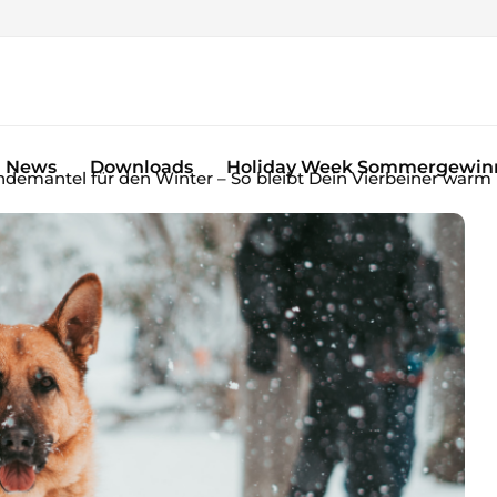
News
Downloads
Holiday Week Sommergewinn
demantel für den Winter – So bleibt Dein Vierbeiner warm