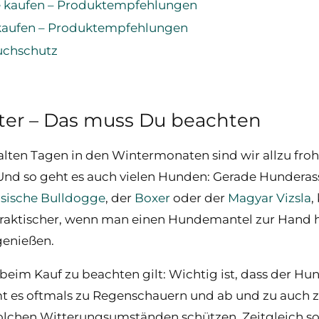
e kaufen – Produktempfehlungen
kaufen – Produktempfehlungen
uchschutz
ter – Das muss Du beachten
alten Tagen in den Wintermonaten sind wir allzu froh
 Und so geht es auch vielen Hunden: Gerade Hunderass
sische Bulldogge
, der
Boxer
oder der
Magyar Vizsla
,
so praktischer, wenn man einen Hundemantel zur Hand
genießen.
 beim Kauf zu beachten gilt: Wichtig ist, dass der Hu
t es oftmals zu Regenschauern und ab und zu auch zu
olchen Witterungsumständen schützen. Zeitgleich so