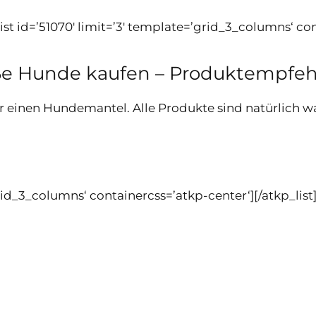
st id=’51070′ limit=’3′ template=’grid_3_columns‘ cont
ße Hunde kaufen – Produktempfe
r einen Hundemantel. Alle Produkte sind natürlich
grid_3_columns‘ containercss=’atkp-center‘][/atkp_list