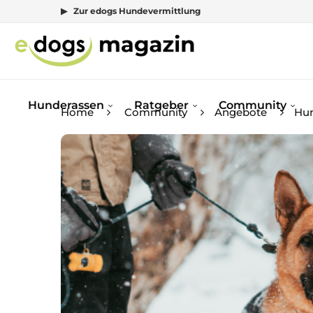
▶ Zur edogs Hundevermittlung
Hunderassen
Ratgeber
Community
Home
Community
Angebote
Hun