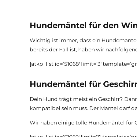
Hundemäntel für den Win
Wichtig ist immer, dass ein Hundemantel
bereits der Fall ist, haben wir nachfolg
[atkp_list id=’51068′ limit=’3′ template=’
Hundemäntel für Geschirr
Dein Hund trägt meist ein Geschirr? Dann
kompatibel sein muss. Der Mantel darf da
Wir haben einige tolle Hundemäntel für G
[atkp_list id=’51069′ limit=’3′ template=’