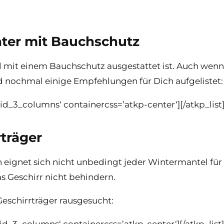
ter mit Bauchschutz
 mit einem Bauchschutz ausgestattet ist. Auch wen
end nochmal einige Empfehlungen für Dich aufgelistet:
grid_3_columns‘ containercss=’atkp-center‘][/atkp_list
träger
 eignet sich nicht unbedingt jeder Wintermantel für 
s Geschirr nicht behindern.
eschirrträger rausgesucht:
grid_3_columns‘ containercss=’atkp-center‘][/atkp_list]