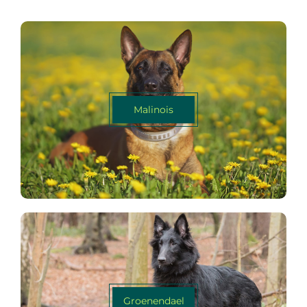
Malinois
Groenendael