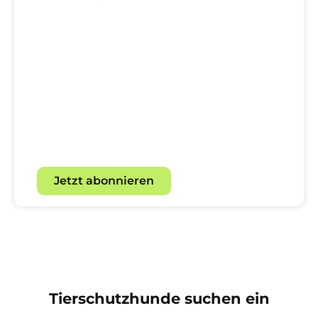
Dein direkter Draht zur
Hundewelt!
Mit unserem Newsletter für
Hundebegeisterte.
Jetzt abonnieren
Tierschutzhunde suchen ein