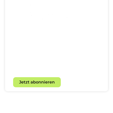
Dein direkter Draht zur
Hundewelt!
Mit unserem Newsletter für
Hundebegeisterte.
Jetzt abonnieren