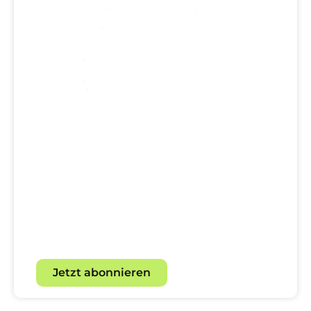
Dein direkter Draht zur
Hundewelt!
Mit unserem Newsletter für
Hundebegeisterte.
Jetzt abonnieren