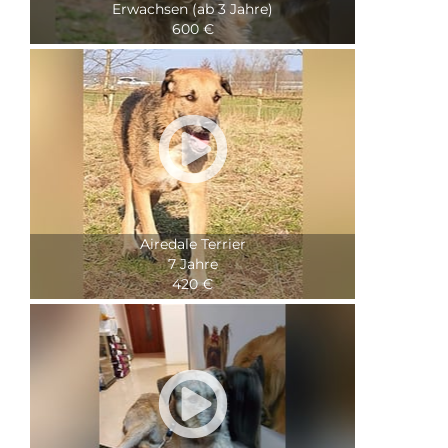
Erwachsen (ab 3 Jahre)
600 €

Airedale Terrier
7 Jahre
420 €
