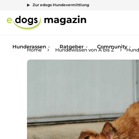
▶ Zur edogs Hundevermittlung
Hunderassen
Ratgeber
Community
Home
Hundewissen von A bis Z
Hund