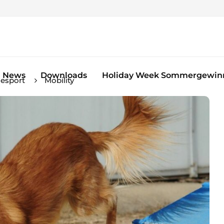
News
Downloads
Holiday Week Sommergewinn
esport
Mobility