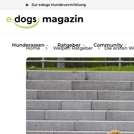
▶ Zur edogs Hundevermittlung
Hunderassen
Ratgeber
Community
Home
Welpen Ratgeber
Die ersten 