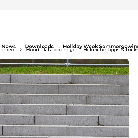
News
Downloads
Holiday Week Sommergewinn
Wochen
Hund Platz beibringen – Hilfreiche Tipps & Trick