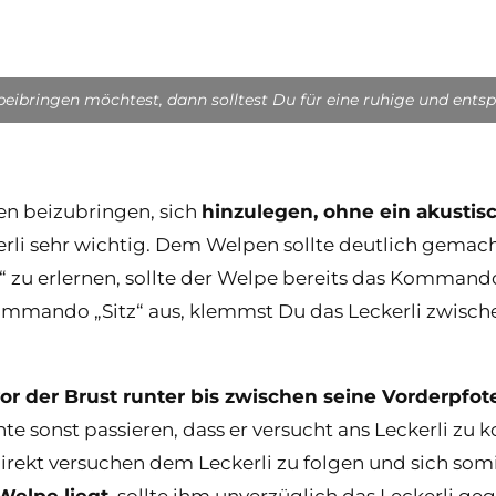
eibringen möchtest, dann solltest Du für eine ruhige und ent
en beizubringen, sich
hinzulegen, ohne ein akustis
erli sehr wichtig. Dem Welpen sollte deutlich gemach
zu erlernen, sollte der Welpe bereits das Kommand
mmando „Sitz“ aus, klemmst Du das Leckerli zwische
or der Brust runter bis zwischen seine Vorderpfot
te sonst passieren, dass er versucht ans Leckerli zu
direkt versuchen dem Leckerli zu folgen und sich som
Welpe liegt
, sollte ihm unverzüglich das Leckerli ge