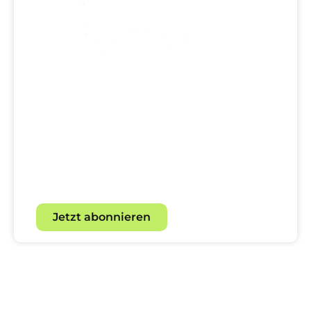
Dein direkter Draht zur
Hundewelt!
Mit unserem Newsletter für
Hundebegeisterte.
Jetzt abonnieren