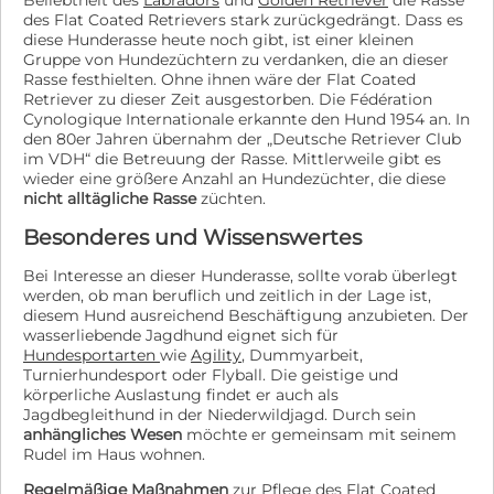
Beliebtheit des
Labradors
und
Golden Retriever
die Rasse
des Flat Coated Retrievers stark zurückgedrängt. Dass es
diese Hunderasse heute noch gibt, ist einer kleinen
Gruppe von Hundezüchtern zu verdanken, die an dieser
Rasse festhielten. Ohne ihnen wäre der Flat Coated
Retriever zu dieser Zeit ausgestorben. Die Fédération
Cynologique Internationale erkannte den Hund 1954 an. In
den 80er Jahren übernahm der „Deutsche Retriever Club
im VDH“ die Betreuung der Rasse. Mittlerweile gibt es
wieder eine größere Anzahl an Hundezüchter, die diese
nicht alltägliche Rasse
züchten.
Besonderes und Wissenswertes
Bei Interesse an dieser Hunderasse, sollte vorab überlegt
werden, ob man beruflich und zeitlich in der Lage ist,
diesem Hund ausreichend Beschäftigung anzubieten. Der
wasserliebende Jagdhund eignet sich für
Hundesportarten
wie
Agility
, Dummyarbeit,
Turnierhundesport oder Flyball. Die geistige und
körperliche Auslastung findet er auch als
Jagdbegleithund in der Niederwildjagd. Durch sein
anhängliches Wesen
möchte er gemeinsam mit seinem
Rudel im Haus wohnen.
Regelmäßige Maßnahmen
zur Pflege des Flat Coated