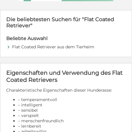
vorheriger Absprache besucht werden. Dem Auszug in
ein neues tolles Zuhause steht nichts mehr im Wege.
WhatsApp nummer ist (+49) 0.178 5529574
Die beliebtesten Suchen für "Flat Coated
Retriever"
Beliebte Auswahl
Flat Coated Retriever aus dem Tierheim
d
Eigenschaften und Verwendung des Flat
Coated Retrievers
Charakteristische Eigenschaften dieser Hunderasse:
– temperamentvoll
– intelligent
– sensibel
– verspielt
– menschenfreundlich
– lernbereit
– arbeitswillig