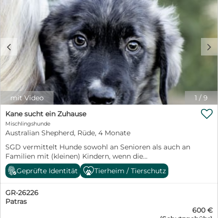
kommen selbstverständlich gechipt, entwurmt und
komplett geimpft. Sie kommen mit einem beim
deutschen Veterinäramt registriertem Transport nach
Deutschland.
c
d
mit Video
1
/
9

Kane sucht ein Zuhause
Mischlingshunde
Australian Shepherd, Rüde, 4 Monate
SGD vermittelt Hunde sowohl an Senioren als auch an
Familien mit (kleinen) Kindern, wenn die
Rahmenbedingungen passen. Wir vermitteln sowohl
Geprüfte Identität
Tierheim / Tierschutz
nach Österreich und in die Schweiz.
https://www.facebook.com/profile.php?
GR-26226
id=61557493355524
Patras
https://www.instagram.com/grshelter2025/ Die beiden
600 €
Jungs wurden ausgesetzt und SGD wurde gebeten, sie