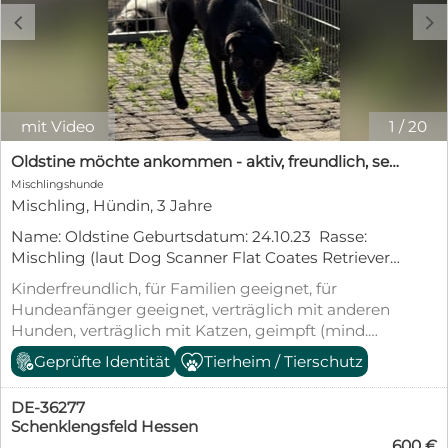
c
d
mit Video
1
/
20
Oldstine möchte ankommen - aktiv, freundlich, sensibel
Mischlingshunde
Mischling, Hündin, 3 Jahre
Name: Oldstine Geburtsdatum: 24.10.23 Rasse:
Mischling (laut Dog Scanner Flat Coates Retriever /
Wippet Mix)) Geschlecht: weiblich Gewicht: ca. 12
Kinderfreundlich, für Familien geeignet, für
kg Schulterhöhe (Größe): ca. 40 cm Kastriert: noch
Hundeanfänger geeignet, verträglich mit anderen
nicht Impfungen: ja Krankheiten: keine bekannten
Hunden, verträglich mit Katzen, geimpft (mind.
Verträglich mit Rüden: ja Verträglich mit
Pflichtimpfungen), entwurmt, gechipt, mit EU-
Geprüfte Identität
Tierheim / Tierschutz
Hündinnen: ja Verträglich mit Katzen: keine
Heimtierausweis, aus dem Tierheim,
Angaben Verträglich mit Kleintieren / Pferden /
Tierschutzgesetz §11
etc.: keine Angaben Kinderfreundlich: ja
DE-36277
Stubenrein: muss noch trainiert werden Kann
Schenklengsfeld Hessen
600 €
alleine bleiben: muss noch trainiert werden