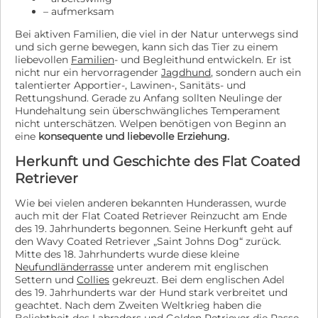
– aufmerksam
Bei aktiven Familien, die viel in der Natur unterwegs sind
und sich gerne bewegen, kann sich das Tier zu einem
liebevollen
Familien
- und Begleithund entwickeln. Er ist
nicht nur ein hervorragender
Jagdhund
, sondern auch ein
talentierter Apportier-, Lawinen-, Sanitäts- und
Rettungshund. Gerade zu Anfang sollten Neulinge der
Hundehaltung sein überschwängliches Temperament
nicht unterschätzen. Welpen benötigen von Beginn an
eine
konsequente und liebevolle Erziehung.
Herkunft und Geschichte des Flat Coated
Retriever
Wie bei vielen anderen bekannten Hunderassen, wurde
auch mit der Flat Coated Retriever Reinzucht am Ende
des 19. Jahrhunderts begonnen. Seine Herkunft geht auf
den Wavy Coated Retriever „Saint Johns Dog“ zurück.
Mitte des 18. Jahrhunderts wurde diese kleine
Neufundländerrasse
unter anderem mit englischen
Settern und
Collies
gekreuzt. Bei dem englischen Adel
des 19. Jahrhunderts war der Hund stark verbreitet und
geachtet. Nach dem Zweiten Weltkrieg haben die