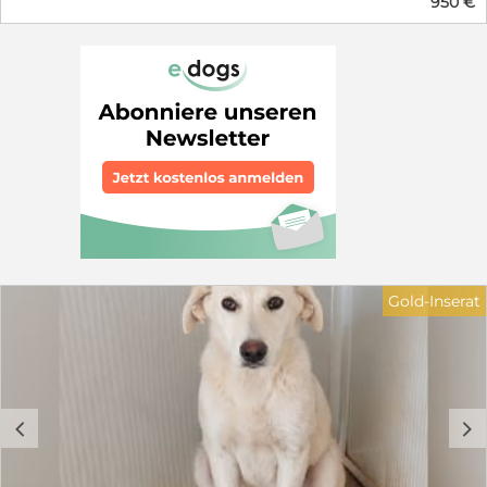
950 €
Gold-Inserat
c
d