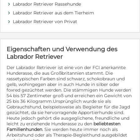
ihrem Menschen und folgt ihrem Hundeführer
Labrador Retriever Rassehunde
d
aufmerksam. Dabei ist sie niemals aufdringlich,
Labrador Retriever aus dem Tierheim
d
sondern angenehm zurückhaltend und einfach nur
dankbar für jede Aufmerksamkeit. Pochita läuft bereits
Labrador Retriever von Privat
d
schön an der Leine, versteht sich sehr gut mit anderen
Hunden und wäre aufgrund ihres unkomplizierten
Wesens auch für Hundeanfänger eine wunderbare
Begleiterin. Ob sie Katzen kennt, konnte bisher noch
Eigenschaften und Verwendung des
nicht getestet werden, wir können es aber in Erfahrung
Labrador Retriever
bringen. Jetzt fehlt ihr nur noch eines: Menschen, die
ihr zeigen, wie schön ein Hundeleben wirklich sein kann.
Der Labrador Retriever ist eine von der FCI anerkannte
Menschen, die sie gesund ernähren, ihr Geborgenheit
Hunderasse, die aus Großbritannien stammt. Die
schenken und ihr die Zeit geben, endlich anzukommen.
rassetypischen Farben sind schwarz, schokobraun und
Mit etwas Bewegung, gutem Futter und ganz viel Liebe
gelb, wohingegen aber in auch Hunde in silber oder
wird Pochita sicher an Gewicht verlieren und ihre
foxred gezüchtet werden. Die stämmigen Hunde werden
Lebensfreude noch mehr entfalten. Solche Hunde
54 bis 57 Zentimeter groß und erreichen ein Gewicht von
werden in Kroatien leider besonders häufig übersehen.
25 bis 36 Kilogramm.Ursprünglich wurde sie als
Für viele sind sie einfach nur einer von unzähligen
Gebrauchshund, beispielsweise als Begleiter für die Jagd
Hunden hinter Gittern. Doch Pochita ist viel mehr als
gezüchtet, da sie hervorragende Apportierhunde sind.
das. Sie ist eine treue Seele, die trotz allem den Glauben
Heute jedoch gehört die ausgeglichene, freundliche und
an den Menschen nicht verloren hat. Wer schenkt
leicht zu erziehende Hunderasse zu den
beliebtesten
dieser wundervollen Hündin endlich das Zuhause, das
Familienhunden
. Sie werden heute immer noch als
sie ihr ganzes Leben lang verdient hätte?
Arbeitshund oder als Therapie-Begleithund ausgebildet