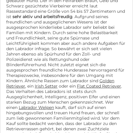
gebauter Hund. Der in den Fellfarben Braun, Gelb und
Schwarz gezüchtete Vierbeiner erreicht laut
Rassestandard eine Größe von 54 bis 57 Zentimetern und
ist
sehr aktiv und arbeitsfreudig
. Aufgrund seines
freundlichen und ausgeglichenen Wesens ist der
ausgesprochen kinderliebe Labrador sehr beliebt bei
Familien mit Kindern. Durch seine hohe Belastbarkeit
und Freundlichkeit, seine gute Spürnase und
Leichtführigkeit kommen aber auch andere Aufgaben für
den Labrador infrage. So bewährt er sich seit vielen
Jahren ebenso als Spürhund für den Zoll- und
Polizeidienst wie als Rettungshund oder
Blindenführerhund. Nicht zuletzt eignet sich die
ausgesprochen freundliche Hunderasse hervorragend für
Therapiezwecke, insbesondere für den Umgang mit
Kindern. Ähnliche Rassen zum Labrador sind
Golden
Retriever
, ein
Irish Setter
oder ein
Flat Coated Retriever
.
Das Verhalten des Labradors ist stets durch
Ausgeglichenheit, Intelligenz, positiven Eifer und einen
starken Bezug zum Menschen gekennzeichnet. Wer
einen
Labrador Welpen
kauft, darf sich auf einen
hingebungsvollen und treuen Hund freuen, der schnell
zum lieb gewonnenen Familienmitglied wird. Vor dem
Kauf sollte bedacht werden, dass der Labrador zu den
Retrieverrassen gehört, bei denen zwei Zuchtziele