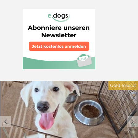
Familienmitglied entscheiden. sollten sie sich dringend
schon beim Vorsondieren - zumindest über Bilder - die
Elterntiere ansehen. Unsere Hündin Amber kommt aus
dem in der Foxred-Labrador-Zucht wohl bekanntesten
europäischen Zuchtstätte "Od Himalájského cedru", die
ihre Zucht aus den populärsten 3 US-Linien aufgebaut
hat. Der Vater "tjotte's classic shade of yellow" genannt
"SACCO" stammt aus Schweden und bringt das
begehrte Rubywood-Blut mit. Beide Elterntiere sind
absolut gutmütige Familienhunde und "Hingucker";
stolze Vertreter ihrer Rasse. Die Welpen sind Anfang
Juni Geboren und werden Ende August abgegeben. Wir
geben unsere Welpen gerne an Familien oder auch als
Therapiehunde ab. Sie können können zum Ansehen
oder Besuchen auch am WE kommen. Weitere Info:
Gold-Inserat
0174 1893848
c
d