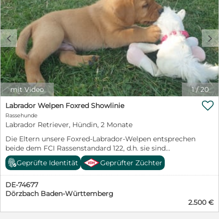
c
d
mit Video
1
/
20

Labrador Welpen Foxred Showlinie
Rassehunde
Labrador Retriever, Hündin, 2 Monate
Die Eltern unsere Foxred-Labrador-Welpen entsprechen
beide dem FCI Rassenstandard 122, d.h. sie sind
Vertreter der "Showlinie". Sie sind bei uns im
Geprüfte Identität
Geprüfter Züchter
Wohnzimmer geboren und erleben dort ihre ersten
Lebenswochen. Wir haben nur die eine Hündin, die mit
DE-74677
uns im Haushalt und nicht "irgendwo" lebt. Wir züchten
Dörzbach Baden-Württemberg
unter dem Dach des FCI, VDH und LCD und deren
2.500 €
strengen Richtlinien für Gesundheit, Rassenstandard
und Wesenstest. Wenn Sie sich für einen Labrador als