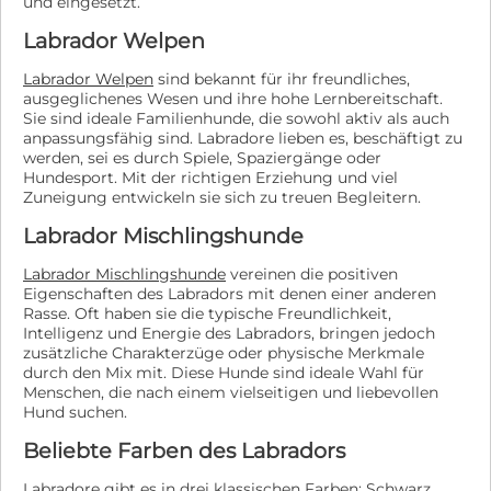
~~~~~~~~~~~~~~~~~~~~~~~~~~~~ Dieser Hund befindet
und eingesetzt.
sich in Kroatien und steht in Direktvermittlung. Eine
Labrador Welpen
Reservierung ist nur nach positiven Formalitäten
möglich. Ausreise/Abholung Nähe Mannheim möglich.
Labrador Welpen
sind bekannt für ihr freundliches,
Alle Hunde älter als 8 Monate, reisen mit
ausgeglichenes Wesen und ihre hohe Lernbereitschaft.
Tollwutimpfung, Grundimmunisierung, Entwurmung,
Sie sind ideale Familienhunde, die sowohl aktiv als auch
Mittelmeererkrankungen Test, Giardien Test, Kastration,
anpassungsfähig sind. Labradore lieben es, beschäftigt zu
Chip, EU-Pass und Traces Dokumenten. www.dog-
werden, sei es durch Spiele, Spaziergänge oder
rescue-resort.de
Hundesport. Mit der richtigen Erziehung und viel
https://www.facebook.com/share/1NYVCevo3Q/?
Zuneigung entwickeln sie sich zu treuen Begleitern.
mibextid=wwXIfr
Labrador Mischlingshunde
Labrador Mischlingshunde
vereinen die positiven
Eigenschaften des Labradors mit denen einer anderen
Rasse. Oft haben sie die typische Freundlichkeit,
Intelligenz und Energie des Labradors, bringen jedoch
zusätzliche Charakterzüge oder physische Merkmale
durch den Mix mit. Diese Hunde sind ideale Wahl für
Menschen, die nach einem vielseitigen und liebevollen
Hund suchen.
Beliebte Farben des Labradors
Labradore gibt es in drei klassischen Farben: Schwarz,