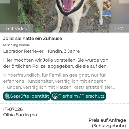
mit Video
1
/
7
Jolie: sie hatte ein Zuhause
Mischlingshunde
Labrador Retriever, Hündin, 3 Jahre
Hier möchten wir Jolie vorstellen. Sie wurde von
der örtlichen Polizei abgegeben, die sie auf den
Straßen Olbias fand. Wahrscheinlich wurde sie kurz
Kinderfreundlich, für Familien geeignet, nur für
vorher ausgesetzt, denn Jolie sah sehr gepflegt aus
erfahrene Hundehalter, verträglich mit anderen
und machte einen gut genährten Eindruck. Leider
Hunden, verträglich mit Katzen, kastriert/sterilisiert,
fragte niemand nach ihr und somit machen wir
geimpft (mind. Pflichtimpfungen), entwurmt,
Geprüfte Identität
Tierheim / Tierschutz
uns nun auf die Suche nach einer lieben Familie,
gechipt, mit EU-Heimtierausweis, Tierschutzgesetz
damit sie nicht zu lange im Tierheim bleiben muss.
§11
Jolie ist sehr aufgeschlossen gegenüber
IT-07026
Menschen. Ddabei macht sie keinen Unterschied,
Olbia Sardegna
Preis auf Anfrage
ob ein Mann oder eine Frau sich mit ihr beschäftigt.
(Schutzgebühr)
Jolie geht sehr gut an der Leine, ist aufmerksam