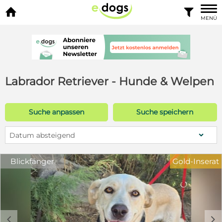


MENÜ
Labrador Retriever - Hunde & Welpen
Suche anpassen
Suche speichern
Datum absteigend
Blickfänger
Gold-Inserat
c
d