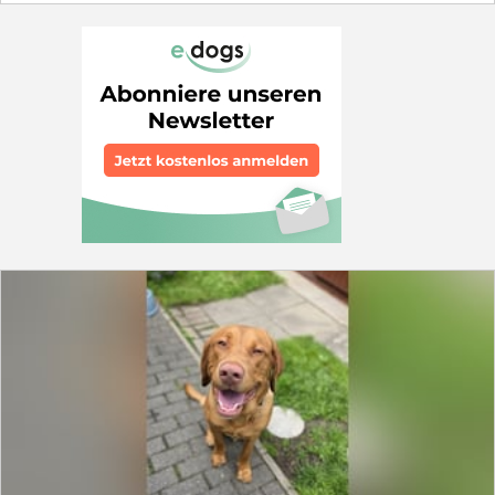
nicht beantwortet, gerne können wir einen Telefon /
sind aus gesunden Linien, haben alle Untersuchungen
Whats App Chat 01775100082 vereinbaren wo wir die
und sind sehr aufgeschlossen. Natürlich bekommen die
ersten Fragen klären können ! Ansonsten freuen wir uns
Zwerge Halsband, Leine, ein Kuscheltier, ein Deckchen
natürlich über ernstgemeinte, nette Anfragen per Mail
mit unserem Geruch und Futter für die ersten Tage mit
oder Telefon.. Eine Reservierung erfolgt nur nach
auf den Weg in ihren neuen Lebensabschnitt. Mit
gegenseitigen Kennenlernen . Besuchen Sie uns im
Zuchtpapieren (MASCA) 850 EUR, ohne 885 EUR. Sie
schönen Luftkurort Reichshof-Erdingen zwischen Köln
sind jetzt 10 Wochen alt und dürfen jederzeit nach
und Olpe. Vereinbaren Sie am besten telefonisch unter
vorheriger Absprache besucht werden. Dem Auszug in
meiner mobil Nummer einen Schnuppertermin
ein neues tolles Zuhause steht nichts mehr im Wege.
WhatsApp nummer ist (+49) 0.178 5529574