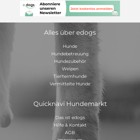
kleinen Kinder Sie passt nicht in ein sensibles Rudel
oder zu unsicheren Hunden. In einem passenden
Zuhause wird sie ein beeindruckender, treuer Begleiter.
Ein Kennenlernen ist jederzeit möglich.
Alles über edogs
Hunde
Hundebetreuung
Hundezubehör
Welpen
Tierheimhunde
Vermittelte Hunde
Quicknavi Hundemarkt
Das ist edogs
Hilfe & Kontakt
AGB