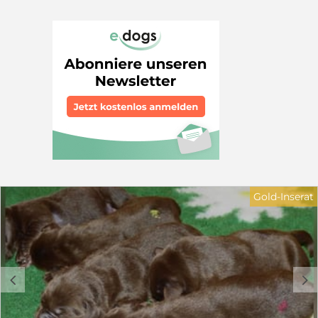
Familienmitglied entscheiden. sollten sie sich dringend
schon beim Vorsondieren - zumindest über Bilder - die
Elterntiere ansehen. Unsere Hündin Amber kommt aus
dem in der Foxred-Labrador-Zucht wohl bekanntesten
europäischen Zuchtstätte "Od Himalájského cedru", die
ihre Zucht aus den populärsten 3 US-Linien aufgebaut
hat. Der Vater "tjotte's classic shade of yellow" genannt
"SACCO" stammt aus Schweden und bringt das
begehrte Rubywood-Blut mit. Beide Elterntiere sind
absolut gutmütige Familienhunde und "Hingucker";
stolze Vertreter ihrer Rasse. Die Welpen sind Anfang
Juni Geboren und werden Ende August abgegeben. Wir
geben unsere Welpen gerne an Familien oder auch als
Therapiehunde ab. Sie können können zum Ansehen
oder Besuchen auch am WE kommen. Weitere Info:
Gold-Inserat
0174 1893848
c
d