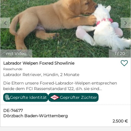
c
d
mit Video
1
/
20

Labrador Welpen Foxred Showlinie
Rassehunde
Labrador Retriever, Hündin, 2 Monate
Die Eltern unsere Foxred-Labrador-Welpen entsprechen
beide dem FCI Rassenstandard 122, d.h. sie sind
Vertreter der "Showlinie". Sie sind bei uns im
Geprüfte Identität
Geprüfter Züchter
Wohnzimmer geboren und erleben dort ihre ersten
Lebenswochen. Wir haben nur die eine Hündin, die mit
DE-74677
uns im Haushalt und nicht "irgendwo" lebt. Wir züchten
Dörzbach Baden-Württemberg
unter dem Dach des FCI, VDH und LCD und deren
2.500 €
strengen Richtlinien für Gesundheit, Rassenstandard
und Wesenstest. Wenn Sie sich für einen Labrador als