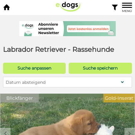


MENÜ
Labrador Retriever - Rassehunde
Suche anpassen
Suche speichern
Datum absteigend
Blickfänger
Gold-Inserat
c
d