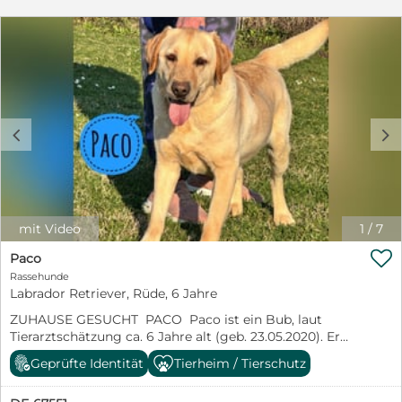
c
d
mit Video
1
/
7

Paco
Rassehunde
Labrador Retriever, Rüde, 6 Jahre
ZUHAUSE GESUCHT PACO Paco ist ein Bub, laut
Tierarztschätzung ca. 6 Jahre alt (geb. 23.05.2020). Er
wiegt 32 kg und ist 60 cm groß. Er ist ein Labrador.
Geprüfte Identität
Tierheim / Tierschutz
Paco lebt seit Januar 2026 auf einer Tierauffangsstation
in Kroatien (Đakovo), nachdem er sein gesamtes