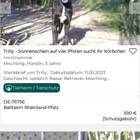
c
d
1
/
6

Trilly - Sonnenschein auf vier Pfoten sucht ihr Körbchen
Mischlingshunde
Mischling, Hündin, 3 Jahre
Steckbrief von Trilly: Geburtsdatum: 11.05.2023
Geschlecht: weiblich Rasse: Retriever-Mischling
Schulterhöhe: 57 cm Kastriert: ja Geimpft: ja Gechippt:
Tierheim / Tierschutz
ja Mittelmeercheck: nach Einreise Krankheiten: keine
bekannt Katzenverträglichkeit: denkbar
DE-76756
Hundeverträglichkeit: ja Kinderverträglichkeit: denkbar
Bellheim Rheinland-Pfalz
Handicap: nein Aufenthaltsort: Rifugio Arca Sarda,
590 €
Sardinien im Rifugio seit: Februar 2026 Trilly -
(Schutzgebühr)
Sonnenschein auf vier Pfoten sucht ihr Körbchen
Diese lebensfrohe Hündin kam mit Ihren 3
Geschwistern aus dem Canile Tempio, welches vor
kurzem wegen schlechter Haltungsbedingungen