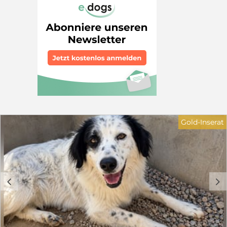
und ein Geschirr anziehen. Bubo ist einfach nur ein
Schatz, ein kleiner Sonnenschein, der jedem ein Lächeln
ins Gesicht zaubert. Seine Lebensfreude ist ansteckend
und zusammen mit ihm wird die Welt ein wenig
bunter. Wir denken, dass er ein Maremmanomischling
ist und ca. 60-65 cm groß wird. Wir suchen für Bubo
ein schönes Zuhause bei hundeerfahrenen Menschen
mit Garten. Gerne kann ein Hundekumpel schon im
Zuhause leben. Sie sollten sich darüber bewusst sein,
dass die Erziehung eines Junghundes Zeit und Geduld
braucht, damit aus ihnen tolle Begleiter werden. Wenn
Sie mehr über Bubo erfahren möchten, nehmen Sie
gerne unverbindlich Kontakt auf. Elke Schmitz 0177
Gold-Inserat
2954647 Email: info@furbys-fellfreunde.de Alle Hunde
kommen selbstverständlich gechipt, entwurmt und
komplett geimpft. Sie kommen mit einem beim
deutschen Veterinäramt registriertem Transport nach
Deutschland.
c
d