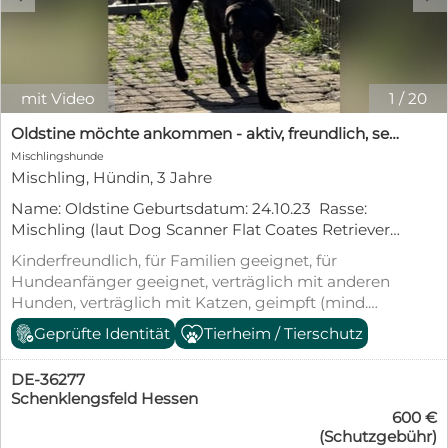
mit Video
1
/
20
Oldstine möchte ankommen - aktiv, freundlich, sensibel
Mischlingshunde
Mischling, Hündin, 3 Jahre
Name: Oldstine Geburtsdatum: 24.10.23 Rasse:
Mischling (laut Dog Scanner Flat Coates Retriever /
Wippet Mix)) Geschlecht: weiblich Gewicht: ca. 12
Kinderfreundlich, für Familien geeignet, für
kg Schulterhöhe (Größe): ca. 40 cm Kastriert: noch
Hundeanfänger geeignet, verträglich mit anderen
nicht Impfungen: ja Krankheiten: keine bekannten
Hunden, verträglich mit Katzen, geimpft (mind.
Verträglich mit Rüden: ja Verträglich mit
Pflichtimpfungen), entwurmt, gechipt, mit EU-
Geprüfte Identität
Tierheim / Tierschutz
Hündinnen: ja Verträglich mit Katzen: keine
Heimtierausweis, aus dem Tierheim,
Angaben Verträglich mit Kleintieren / Pferden /
Tierschutzgesetz §11
etc.: keine Angaben Kinderfreundlich: ja
DE-36277
Stubenrein: muss noch trainiert werden Kann
Schenklengsfeld Hessen
600 €
alleine bleiben: muss noch trainiert werden
(Schutzgebühr)
Leinenführigkeit: muss noch trainiert werden