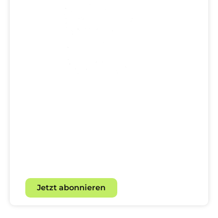
Dein direkter Draht zur
Hundewelt!
Mit unserem Newsletter für
Hundebegeisterte.
Jetzt abonnieren