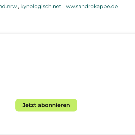
nd.nrw
,
kynologisch.net
,
ww.sandrokappe.de
Dein direkter Draht zur Hundew
Mit unserem Newsletter für Hundebegeisterte.
Jetzt abonnieren