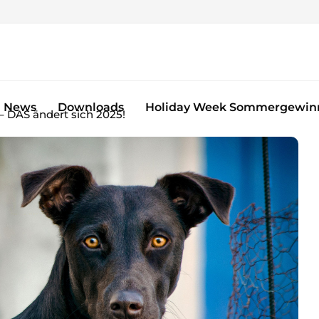
News
Downloads
Holiday Week Sommergewinn
– DAS ändert sich 2025!