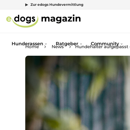
▶ Zur edogs Hundevermittlung
Hunderassen
Ratgeber
Community
Home
News
Hundehalter aufgepasst 