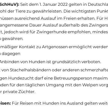
rSchHuV):
Seit dem 1. Januar 2022 gelten in Deutsch
l der Tiere zu gewährleisten. Die wichtigsten Punkt
ssen ausreichend Auslauf im Freien erhalten. Für H
ine angemessene Dauer Auslauf außerhalb des Zwing
egt, jedoch wird für Zwingerhunde empfohlen, mindes
u gewähren.
äßiger Kontakt zu Artgenossen ermöglicht werden, 
en dagegen
Anbinden von Hunden ist grundsätzlich verboten.
z von Stachelhalsbändern oder anderen schmerzhaften
en Hundezucht darf eine Betreuungsperson maximal 
tunden für den täglichen Umgang mit den Welpen vor
r private Züchter.
isen:
Für Reisen mit Hunden ins Ausland gelten we