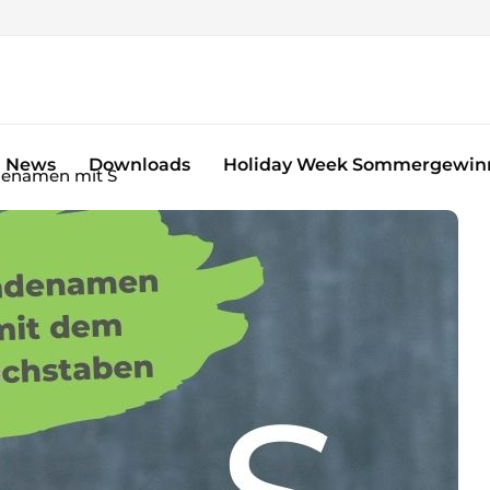
News
Downloads
Holiday Week Sommergewinn
enamen mit S