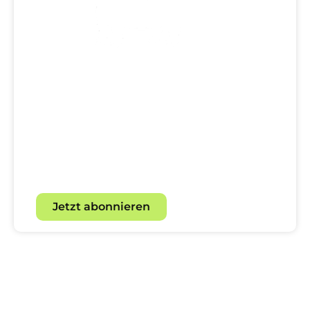
Dein direkter Draht zur
Hundewelt!
Mit unserem Newsletter für
Hundebegeisterte.
Jetzt abonnieren