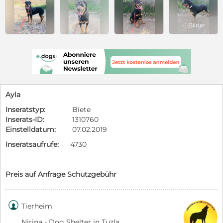
+1 Bilder
Ayla
Inseratstyp:
Biete
Inserats-ID:
1310760
Einstelldatum:
07.02.2019
Inseratsaufrufe:
4730
Preis auf Anfrage Schutzgebühr

Tierheim
Nirina - Dog Shelter in Tuzla