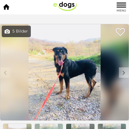

MENÜ

5 Bilder

c
d