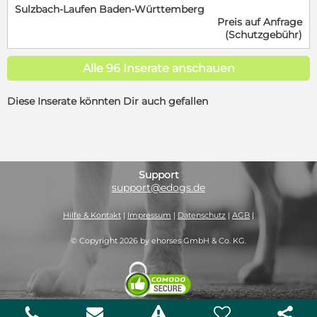
Sulzbach-Laufen Baden-Württemberg
Blechwände und Gitterstäbe der Auffangstation und
bitte gerne unsere Selbstauskunft aus:
Preis auf Anfrage
entsprechend ist sie mit neuen Personen sehr
https://www.canispro.de/start/formular-
(Schutzgebühr)
vorsichtig bis ängstlich. Wir suchen ganz
selbstauskunftmaria/ Kontakt: E-Mailadresse:
besonnene und mit Hunden erfahrene Menschen, die
maria.schuetze@canispro.de Mobil: 0173/3684786
es schaffen, Gina unsere neue Welt zu zeigen. Sie
Alle 96 Inserate anschauen
wird ein wenig Zeit benötigen, aber mit Sicherheit
lernen können, dass unsere Welt noch ein wenig
Diese Inserate könnten Dir auch gefallen
größer ist. ------------------------------ Die hübsche Gina
wurde gemeinsam mit ihren Brüdern Dante und
Dario in der Nähe einer vielbefahrenen Straße
gefunden und in Sicherheit in die Auffangstation
unserer Tierschutzkollegin Daniela Lekova gebracht.
Hier erst einmal in Sicherheit, wartet Gina nun
Support
darauf, von ihrer Familie entdeckt und adoptiert zu
support@edogs.de
werden. Die hübsche Gina, vermutlich eine
Mischung aus Labrador und Schäferhund, wächst
Hilfe & Kontakt
|
Impressum
|
Datenschutz
|
AGB
|
hier nun zwar sicher vor den Gefahren der Straße
und im gemischten Rudel auf, jedoch fehlt ihr eine
© Copyright 2026 by ehorses GmbH & Co. KG.
Bezugsperson, ein richtiges Zuhause. Im privaten
Shelter fehlt es an Helfern und Zeit, um für die
inzwischen knapp 40 Hunde so da sein zu können,
wie es jeder einzelne von ihnen bräuchte. So bleibt
den Hunden oft nur Langeweile, Frust und
9
n
r


SSL-Verschlüsselt