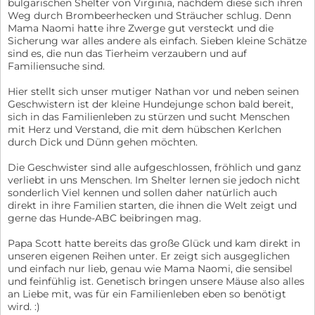
bulgarischen Shelter von Virginia, nachdem diese sich ihren
Weg durch Brombeerhecken und Sträucher schlug. Denn
Mama Naomi hatte ihre Zwerge gut versteckt und die
Sicherung war alles andere als einfach. Sieben kleine Schätze
sind es, die nun das Tierheim verzaubern und auf
Familiensuche sind.
Hier stellt sich unser mutiger Nathan vor und neben seinen
Geschwistern ist der kleine Hundejunge schon bald bereit,
sich in das Familienleben zu stürzen und sucht Menschen
mit Herz und Verstand, die mit dem hübschen Kerlchen
durch Dick und Dünn gehen möchten.
Die Geschwister sind alle aufgeschlossen, fröhlich und ganz
verliebt in uns Menschen. Im Shelter lernen sie jedoch nicht
sonderlich Viel kennen und sollen daher natürlich auch
direkt in ihre Familien starten, die ihnen die Welt zeigt und
gerne das Hunde-ABC beibringen mag.
Papa Scott hatte bereits das große Glück und kam direkt in
unseren eigenen Reihen unter. Er zeigt sich ausgeglichen
und einfach nur lieb, genau wie Mama Naomi, die sensibel
und feinfühlig ist. Genetisch bringen unsere Mäuse also alles
an Liebe mit, was für ein Familienleben eben so benötigt
wird. :)