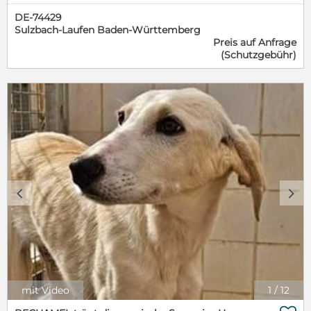
mehr liebt als sich selbst. Bei Patty und Boga ist
DE-74429
diese Liebe doppelt groß – sie lieben nicht nur ihre
Sulzbach-Laufen Baden-Württemberg
Menschen, sondern vor allem einander. Seit 14
Preis auf Anfrage
Jahren sind die beiden Jack-Russell-Geschwister
(Schutzgebühr)
unzertrennlich. Sie haben gemeinsam getobt,
gemeinsam geschlafen und gemeinsam die Welt
entdeckt. ​Ein plötzlicher Abschied ​Bis vor wenigen
Monaten war ihre Welt noch in Ordnung. Doch dann
passierte das Unfassbare: Ihr geliebtes Herrchen
verstarb völlig unerwartet. Von einem Tag auf den
anderen verloren die beiden Senioren nicht nur ihr
Zuhause, sondern auch ihren wichtigsten
Bezugspunkt. ​Zwei Seelen, ein Versprechen ​Patty
und Boga sind ein eingespieltes Team. Sie
orientieren sich aneinander, geben sich Sicherheit
c
d
und Trost. In ihrem Alter wäre eine Trennung kein
Neuanfang, sondern ein tiefer Schmerz. Deshalb
haben wir ein festes Versprechen gegeben: Dieses
Duo wird nur gemeinsam vermittelt. ​Was Patty und
Boga mitbringen: ​Lebenserfahrung: Mit 14 Jahren
sind sie zwar Senioren, aber Jack-Russell-typisch
noch immer neugierig und für gemütliche
mit Video
1
/
12
Spaziergänge zu begeistern. ​Charakter: Sie sind
unkompliziert, kennen das Leben im Haus und