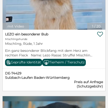
Buben nicht langweilig werden wird. Seine neue
Vorgeschichte: Besitzer vor ein paar Monaten
Familie wird mit ihm einen absoluten Traumhund
plötzlich verstorben, keine Verwandtschaft Kontakt:
bekommen, wenn sie bereit ist, das Kerlchen zu
Iris Kissinger, Tel. 0173-9360084,
fördern und Spaß an der Hundeerziehung hat. Wer
iriskissinger@web.de
schenkt diesem bezaubernden Fellgesicht das
schönste Kapitel seines Lebens? Bei seinem Umzug
mit Video
1
/
20
ins neue Heim hat der liebenswerte Rüde natürlich
Chip, Impfung und EU-Heimtierausweis im Gepäck.

LEZO ein besonderer Bub
Weitere Infos und Videos finden Sie auf unserer
Mischlingshunde
Internetseite www.canispro.de sowie den
Mischling, Rüde, 1 Jahr
Selbstauskunftsbogen. Kontakt: Manja Lehmann E-
Ein ganz besonderer Blickfang mit dem Herz am
Mailadresse: manja.zahn@canispro.de Telefon:
rechten Fleck Name: Lezo Rasse: Struffel Mischling
034633/ 906793 | Mobil: 0160/ 8512738
Alter: geb. Januar 2025 Geschlecht: Rüde Größe:
Geprüfte Identität
Tierheim / Tierschutz
mittel kastriert: ja Aufenthaltsort: Spanien ​
Manchmal begegnet man im Leben Seelen, die trotz
DE-74429
einer schweren Vergangenheit vor Lebensfreude nur
Sulzbach-Laufen Baden-Württemberg
so sprühen – und genau so ein kleiner Sonnenschein
Preis auf Anfrage
ist unser Lezo. Der struppige junge Mann wurde im
(Schutzgebühr)
Oktober mutterseelenallein gefunden, doch statt
den Kopf hängen zu lassen, hat er sich sofort in die
Herzen des gesamten Teams im Refugio Canino La
Reserva geschlichen. Lezo ist ein echtes Unikat, eine
wunderbare Mischung, bei der die Natur mit ganz