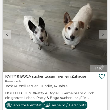
c
d
1
/
10

PATTY & BOGA suchen zusammen ein Zuhause
Rassehunde
Jack Russell Terrier, Hündin, 14 Jahre
NOTFELLCHEN ‼️Patty & Boga‼️ ​ Gemeinsam durch
ein ganzes Leben: Patty & Boga suchen ihr „Für-
immer-Körbchen“ im Ostalbkreis ​Man sagt, ein
Geprüfte Identität
Tierheim / Tierschutz
Hund ist das einzige Lebewesen auf Erden, das dich