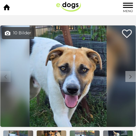

MENÜ

10 Bilder

c
d