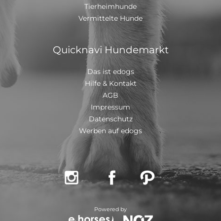
Tierheimhunde
Vermittelte Hunde
Quicknavi Hundemarkt
Das ist edogs
Hilfe & Kontakt
AGB
Impressum
Datenschutz
Werben auf edogs



Powered by