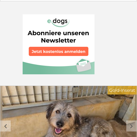
es schwer, sich im Rudel durchzusetzen. Sie liegt nur
noch in ihrer Hütte und hofft, dass sie von den anderen
in Ruhe gelassen wird. Wir suchen für Castagna ein
Zuhause in ruhiger Wohnlage. Sie sollten über
Hundeerfahrung verfügen. Kinder sollten 12 Jahre oder
älter sein. Schön wäre ein sozialer Hundekumpel, der ihr
zeigt, wie schön das Leben sein kann. Wer hilft
Castagna und schenkt ihr ein Körbchen, sei es für
immer oder auf Zeit in Form von einer Pflegestelle. Sie
braucht dringend unsere Hilfe. Haben Sie Fragen zu
Castagna? Dann freue ich mich über ihre
Kontaktaufnahme: Petra Niebuhr 0171 1246032 Email:
petra.niebuhr@furbys-fellfreunde.de Alle Hunde sind
bei Ausreise gechipt, geimpft und reisen mit einem EU
Ausweis in einem beim deutschen Veterinäramt
registrierten Transport. Die Hunde reisen mit Traces.
Gold-Inserat
c
d