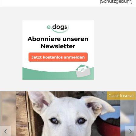
(Schutzgebühr)
Minute hochträchtig gerettet wurde. Ein wenig Zeit
haben wir noch, doch wir können nicht für immer
bleiben - ab Ende Augsut dürfen wir ausziehen.Wir
halten unsere Mama gerade ganz schön auf Trab, sind
neugierig und verspielt und kuscheln am liebsten
stundenlang. Da wir langsam groß und selbstständig
werden, packen wir bald unsere Köfferchen. Wir suchen
Menschen, die uns die Welt zeigen, uns das Hunde-
Einmaleins beibringen und uns nie wieder hergeben.
Auch unsere wundervolle Mama sucht ein eigenes
Zuhause (wird später separat vorgestellt). in dem sie
nach der anstrengenden Welpenzeit endlich die
Prinzessin sein darf. Bei unserem Auszug sind wir
natürlich geimpft, gechipt und mehrfach entwurmt.
Auf dem letzten Foto ist unsere Mama zu sehen. Wenn
du dich in einen von uns (oder in unsere Mama) verliebt
hast und ein gutes Zuhause bieten kannst, melde dich
Gold-Inserat
schnell bei unseren Pflegeeltern. Wir freuen uns auf
dich! Wer schenkt einem der bezaubernden
Hundekinder ein liebevolles Zuhause für immer? Ein
Garten sollte vorhanden sein. Gerne ländlich oder am
grünen Stadtrand oder in einem grünen Viertel. Einen
kuscheligen Sofaplatz würden sie auch nicht verachten.
c
d
Gerne zu einer Familie mit größeren Kindern oder zu