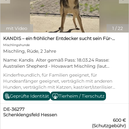
mit Video
1
/
22
KANDIS – ein fröhlicher Entdecker sucht sein Für-Immer-Zuhause
Mischlingshunde
Mischling, Rüde, 2 Jahre
Name: Kandis Alter gemäß Pass: 18.03.24 Rasse:
Australien Shepherd - Hovawart Mischling (laut
Dog Scanner, aber eher Mischling in Xter
Kinderfreundlich, für Familien geeignet, für
Generation) Geschlecht: männlich Gewicht: ca. 13
Hundeanfänger geeignet, verträglich mit anderen
kg Schulterhöhe (Größe): ca. 45 cm Kastriert: ja
Hunden, verträglich mit Katzen, kastriert/sterilisiert,
Impfungen: ja Krankheiten: nicht bekannt
geimpft (mind. Pflichtimpfungen), entwurmt,
Geprüfte Identität
Tierheim / Tierschutz
Verträglich mit Rüden: ja Verträglich mit
gechipt, mit EU-Heimtierausweis, aus dem
Hündinnen: ja Verträglich mit Katzen: nicht
Tierheim, Tierschutzgesetz §11
bekannt Verträglich mit Kleintieren / Pferden / etc.:
DE-36277
nicht bekannt Kinderfreundlich: ja Stubenrein:
Schenklengsfeld Hessen
600 €
muss trainiert werden Bleibt alleine: muss trainiert
(Schutzgebühr)
werden Leinenführigkeit: muss trainiert werden