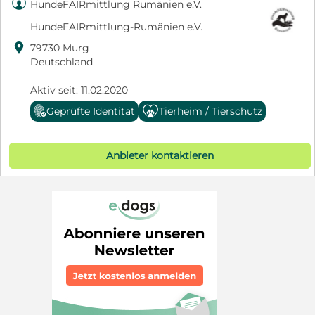

HundeFAIRmittlung Rumänien e.V.
HundeFAIRmittlung-Rumänien e.V.

79730 Murg
Deutschland
Aktiv seit: 11.02.2020
Geprüfte Identität
Tierheim / Tierschutz
Anbieter kontaktieren