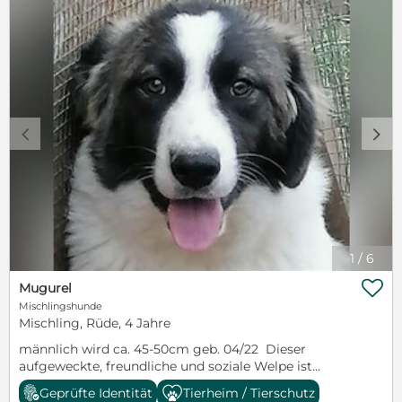
hübsche Dame zu finden. Alma reist komplett
geimpft, gechipt, kastriert, mehrfach entwurmt mit
Spot on und Tracespapieren ins neue Zuhause. Bei
ernsthaften Interesse an einer Adoption, füllen Sie
bitte über folgenden Link das Kontaktformular für
Alma aus. https://www.hundefairmittlung-
rumaenien.com/Infos-Adoption/Fragebogen-fuer-
Adoption-und-
c
d
Pflegestelle/index.php/#STRATP_cm4all_com_widgets_Form
1
/
6

Mugurel
Mischlingshunde
Mischling, Rüde, 4 Jahre
männlich wird ca. 45-50cm geb. 04/22 Dieser
aufgeweckte, freundliche und soziale Welpe ist
Mugurel. Mugurel wurde mit seiner Schwester, an
Geprüfte Identität
Tierheim / Tierschutz
einem Bahnhof, ausgesetzt. Jetzt befinden sich beide