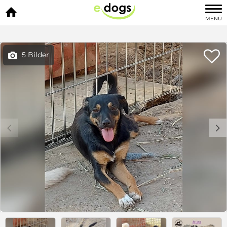

MENÜ

5 Bilder

c
d