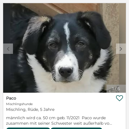
Schulterhöhe von etwa 30 cm bleibt Luise eine eher
kleine Hündin. Sie ist einfach zum Verlieben –
freundlich, neugierig, verspielt und natürlich
unglaublich süß und kuschelig. ❤️ Jetzt fehlt der
kleinen Maus nur noch das Wichtigste: eine
liebevolle Familie, die ihr zeigt, wie schön ein
Hundeleben sein kann. Menschen, die ihr Zeit geben
anzukommen, mit ihr die Welt entdecken und sie als
vollwertiges Familienmitglied aufnehmen. Luise
c
d
reist komplett geimpft, gechipt, mehrfach
entwurmt und mit Tracespapieren ins neue Zuhause.
Bei ernsthaften Interesse an einer Adoption füllen
Sie bitte das Kontaktformular auf unserer
Homepage aus. www.hundefairmittlung-
rumaenien.com
1
/
6

Paco
Mischlingshunde
Mischling, Rüde, 5 Jahre
männlich wird ca. 50 cm geb. 11/2021 Paco wurde
zusammen mit seiner Schwester weit außerhalb von
bewohnten Häusern gefunden. Man muss wohl