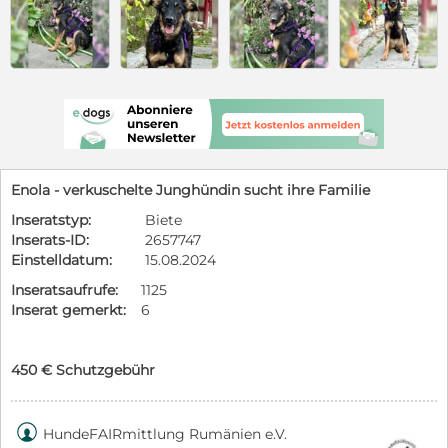
Enola - verkuschelte Junghündin sucht ihre Familie
Inseratstyp:
Biete
Inserats-ID:
2657747
Einstelldatum:
15.08.2024
Inseratsaufrufe:
1125
Inserat gemerkt:
6
450 € Schutzgebühr

HundeFAIRmittlung Rumänien e.V.