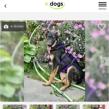
c
MENÜ

4 Bilder

c
d