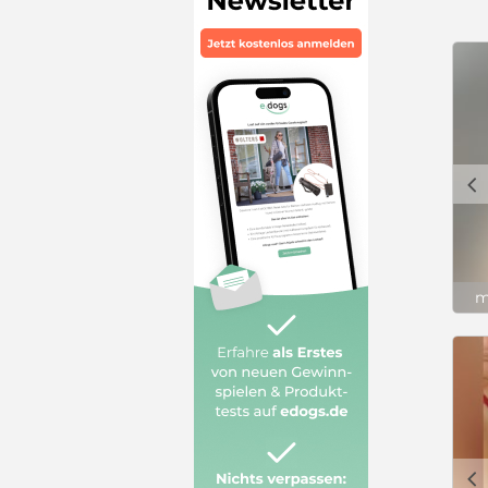
c
m
c