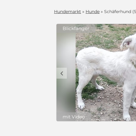
Hundemarkt
»
Hunde
» Schäferhund (
Blickfänger
 im Tierheim
dchen, die
zu ihrer
rfahrene
als hätte sie
c
träglich mit
ssen, ohne
mt, gechipt,
rstypisch
m Kopf. Wir
r suchen für
nkommen kann,
Preis auf Anfrage
s
(Schutzgebühr)
und im
mit Video
d den Umgang
st sein, dass
cht, damit