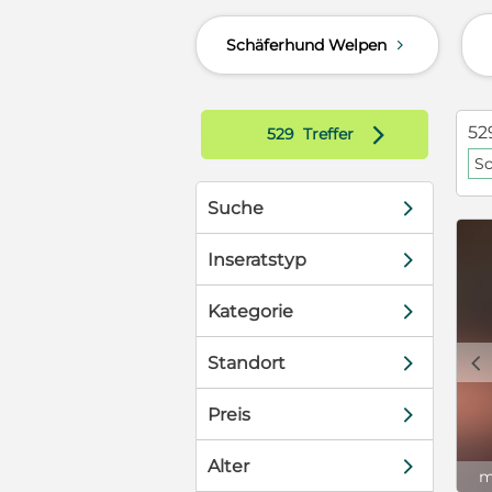
nt nichts und
ragen zu
Schäferhund Welpen
d
 Schmitz 0177
ind bei
EU Ausweis in
d
52
529
Treffer
 Transport.
S
d
Suche
d
Inseratstyp
d
Kategorie
c
d
Standort
d
Preis
d
Alter
m