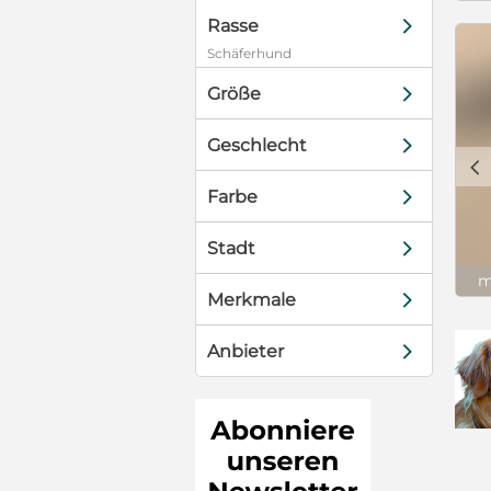
d
Rasse
Schäferhund
d
Größe
d
Geschlecht
c
d
Farbe
d
Stadt
m
d
Merkmale
d
Anbieter