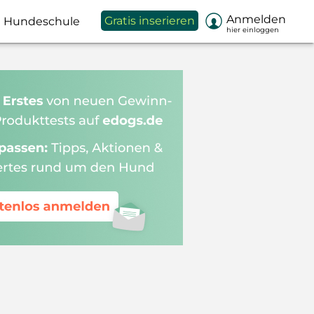

Anmelden
Gratis inserieren
Hundeschule
hier einloggen