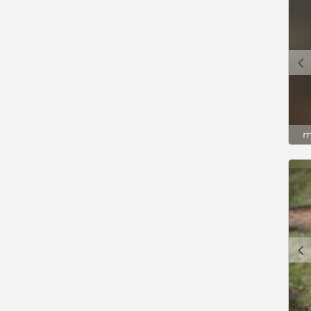
c
m
c