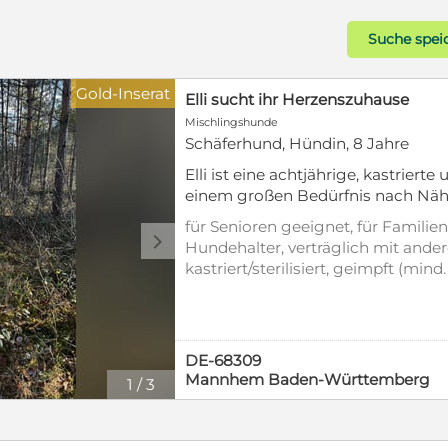
Suche spei
Gold-Inserat
Elli sucht ihr Herzenszuhause
Mischlingshunde
Schäferhund, Hündin, 8 Jahre
Elli ist eine achtjährige, kastrier
einem großen Bedürfnis nach Nähe 
menschenbezogen, verschmust und l
für Senioren geeignet, für Familien
Bezugspersonen zu verbringen. Zuha
d
Hundehalter, verträglich mit ande
gerne und genießt entspannte Mome
kastriert/sterilisiert, geimpft (min
und bewegt sich mit Freude. Mit R
entwurmt, gechipt, mit EU-Heimti
mit Hündinnen eher nicht. Elli ist e
Stubenrein
souveränes, erfahrenes Zuhause bra
Orientierung und Halt gibt. Wenn s
DE-68309
wunderbar loslassen und zur Ruh
Mannhem Baden-Württemberg
1
/
3
Umfeld wäre ideal. Ältere Kinder w
nur Kleinkinder stressen sie etwas.
ihren Schutzraum und dann wäre a
aufgrund einer chronischen Entzü