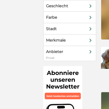
d
Geschlecht
d
Farbe
d
Stadt
d
Merkmale
d
Anbieter
Privat