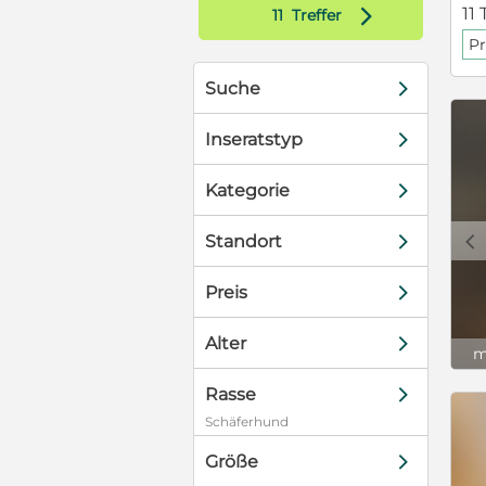
d
11 
11
Treffer
Pr
d
Suche
d
Inseratstyp
d
Kategorie
c
d
Standort
d
Preis
d
Alter
m
d
Rasse
Schäferhund
d
Größe