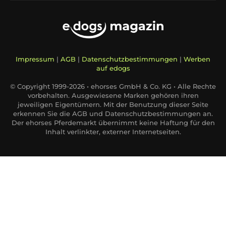
Impressum
|
AGB
|
Datenschutzbestimmungen
|
Werben
auf edogs
© Copyright 1999-2026 • ehorses GmbH & Co. KG • Alle Rechte
vorbehalten. Ausgewiesene Marken gehören ihren
jeweiligen Eigentümern. Mit der Benutzung dieser Seite
erkennen Sie die AGB und Datenschutzbestimmungen an.
Der ehorses Pferdemarkt übernimmt keine Haftung für den
Inhalt verlinkter, externer Internetseiten.