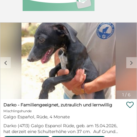
Weitere Informationen und Bilder finden Sie auf
unserer Homepage: www.tierhilfe-costa-del-almeria.de
Anfragen und Infos: kontakt@tierhilfe-costa-del-
almeria.de oder 0162-7756453 Kristina Haag oder Rosi
Hennings 0172-2744717. Hier finden Sie unser
Vermittlungsformular: https://relaunch.tierhilfe-costa-
del-almeria.de/adoptionsformular. Sollten Sie einem
unserer Feuchtnasen eine PFLEGESTELLE bieten
wollen, melden Sie sich bitte unter 0162-7756453 oder
kristina.haag@tierhilfe-costa-del-almeria.de .
c
d
1
/
6

Darko - Familiengeeignet, zutraulich und lernwillig
Mischlingshunde
Galgo Español, Rüde, 4 Monate
Darko (4713) Galgo Espanol Rüde, geb. am 15.04.2026,
hat derzeit eine Schulterhöhe von 37 cm. Auf Grund