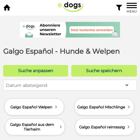


MENÜ
Galgo Español - Hunde & Welpen
Suche anpassen
Suche speichern
Datum absteigend
d
d
Galgo Español Welpen
Galgo Español Mischlinge
Galgo Español aus dem
d
d
Galgo Español reinrassig
Tierheim