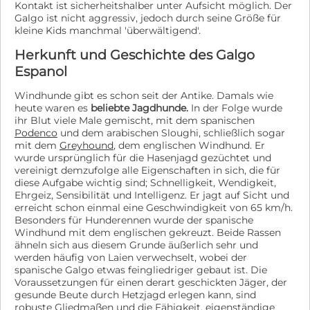
Kontakt ist sicherheitshalber unter Aufsicht möglich. Der
Galgo ist nicht aggressiv, jedoch durch seine Größe für
kleine Kids manchmal 'überwältigend'.
Herkunft und Geschichte des Galgo
Espanol
Windhunde gibt es schon seit der Antike. Damals wie
heute waren es
beliebte Jagdhunde.
In der Folge wurde
ihr Blut viele Male gemischt, mit dem spanischen
Podenco
und dem arabischen Sloughi, schließlich sogar
mit dem
Greyhound
, dem englischen Windhund. Er
wurde ursprünglich für die Hasenjagd gezüchtet und
vereinigt demzufolge alle Eigenschaften in sich, die für
diese Aufgabe wichtig sind; Schnelligkeit, Wendigkeit,
Ehrgeiz, Sensibilität und Intelligenz. Er jagt auf Sicht und
erreicht schon einmal eine Geschwindigkeit von 65 km/h.
Besonders für Hunderennen wurde der spanische
Windhund mit dem englischen gekreuzt. Beide Rassen
ähneln sich aus diesem Grunde äußerlich sehr und
werden häufig von Laien verwechselt, wobei der
spanische Galgo etwas feingliedriger gebaut ist. Die
Voraussetzungen für einen derart geschickten Jäger, der
gesunde Beute durch Hetzjagd erlegen kann, sind
robuste Gliedmaßen und die Fähigkeit, eigenständige