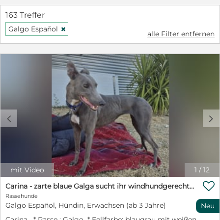
163 Treffer
Galgo Español
H
alle Filter entfernen
c
d
mit Video
1
/
12

Carina - zarte blaue Galga sucht ihr windhundgerechtes Zuhause
Rassehunde
Galgo Español, Hündin, Erwachsen (ab 3 Jahre)
Neu
Carina * Rasse : Galgo * Fellfarbe: blaugrau mit weißen