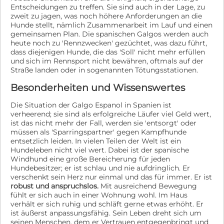
Entscheidungen zu treffen. Sie sind auch in der Lage, zu
zweit zu jagen, was noch höhere Anforderungen an die
Hunde stellt, nämlich Zusammenarbeit im Lauf und einen
gemeinsamen Plan. Die spanischen Galgos werden auch
heute noch zu 'Rennzwecken' gezüchtet, was dazu führt,
dass diejenigen Hunde, die das 'Soll' nicht mehr erfüllen
und sich im Rennsport nicht bewähren, oftmals auf der
Straße landen oder in sogenannten Tötungsstationen.
Besonderheiten und Wissenswertes
Die Situation der Galgo Espanol in Spanien ist
verheerend; sie sind als erfolgreiche Läufer viel Geld wert,
ist das nicht mehr der Fall, werden sie 'entsorgt' oder
müssen als 'Sparringspartner' gegen Kampfhunde
entsetzlich leiden. In vielen Teilen der Welt ist ein
Hundeleben nicht viel wert. Dabei ist der spanische
Windhund eine große Bereicherung für jeden
Hundebesitzer; er ist schlau und nie aufdringlich. Er
verschenkt sein Herz nur einmal und das für immer. Er ist
robust und anspruchslos.
Mit ausreichend Bewegung
fühlt er sich auch in einer Wohnung wohl. Im Haus
verhält er sich ruhig und schläft gerne etwas erhöht. Er
ist äußerst anpassungsfähig. Sein Leben dreht sich um
seinen Menschen, dem er Vertrauen entgegenbringt und