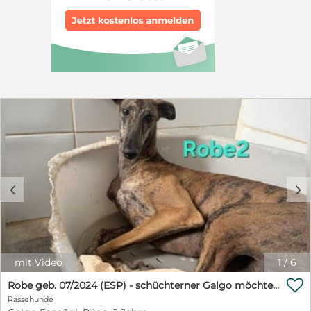
Test erfolgen, um zu schauen, ob die Behandlung
erfolgreich war.
c
d
mit Video
1
/
6

Robe geb. 07/2024 (ESP) - schüchterner Galgo möchte endlich sein Potenzial leben!
Rassehunde