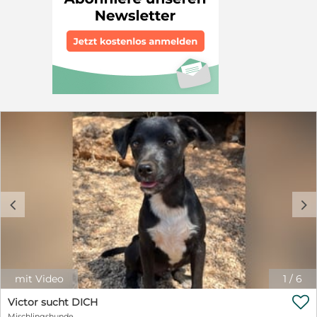
Mischlinge. Ihre Mutter ist etwa 37 cm groß, daher
gehen wir davon aus, dass die Welpen ausgewachsen
eine Schulterhöhe von etwa 40 bis maximal 45 cm
erreichen werden. Da sie gemeinsam mit Katzen
aufgewachsen sind, kennen sie den Umgang mit
Samtpfoten bereits. Selbstverständlich werden Ulisses,
Victor und Mila getrennt voneinander vermittelt, damit
jeder von ihnen sein ganz eigenes liebevolles Zuhause
finden kann. Nun fehlt den kleinen Mäusen nur noch
das Wichtigste: Menschen, die ihnen Geborgenheit,
Liebe und Sicherheit schenken und sie geduldig auf
ihrem weiteren Lebensweg begleiten. Hat einer der
drei Welpen dein Herz erobert? Dann freuen wir uns
auf deine aussagekräftige E-Mail an
info.hundeschnauzen@t-online.de oder deinen Anruf
c
d
unter 01525 5850725. Vielleicht wartet dein neuer
bester Freund schon auf dich.
mit Video
1
/
6

Victor sucht DICH
Mischlingshunde