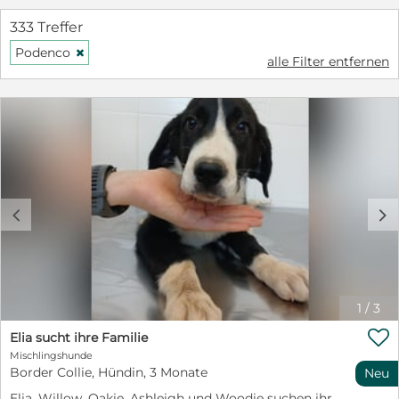
333 Treffer
Podenco
H
alle Filter entfernen
c
d
1
/
3

Elia sucht ihre Familie
Mischlingshunde
Border Collie, Hündin, 3 Monate
Neu
Elia, Willow, Oakie, Ashleigh und Woodie suchen ihr