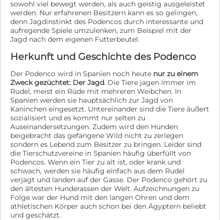
sowohl viel bewegt werden, als auch geistig ausgeleistet
werden. Nur erfahrenen Besitzern kann es so gelingen,
denn Jagdinstinkt des Podencos durch interessante und
aufregende Spiele umzulenken, zum Beispiel mit der
Jagd nach dem eigenen Futterbeutel.
Herkunft und Geschichte des Podenco
Der Podenco wird in Spanien noch heute
nur zu einem
Zweck gezüchtet: Der Jagd
. Die Tiere jagen immer im
Rudel, meist ein Rüde mit mehreren Weibchen. In
Spanien werden sie hauptsächlich zur Jagd von
Kaninchen eingesetzt. Untereinander sind die Tiere äußert
sozialisiert und es kommt nur selten zu
Auseinandersetzungen. Zudem wird den Hunden
beigebracht das gefangene Wild nicht zu zerlegen
sondern es Lebend zum Besitzer zu bringen. Leider sind
die Tierschutzvereine in Spanien häufig überfüllt von
Podencos. Wenn ein Tier zu alt ist, oder krank und
schwach, werden sie häufig einfach aus dem Rudel
verjagt und landen auf der Gasse. Der Podenco gehört zu
den ältesten Hunderassen der Welt. Aufzeichnungen zu
Folge war der Hund mit den langen Ohren und dem
athletischen Körper auch schon bei den Ägyptern beliebt
und geschätzt.