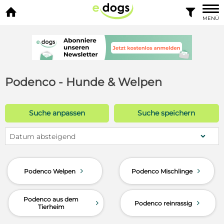


MENÜ
Podenco - Hunde & Welpen
Suche anpassen
Suche speichern
Datum absteigend
d
d
Podenco Welpen
Podenco Mischlinge
Podenco aus dem
d
d
Podenco reinrassig
Tierheim