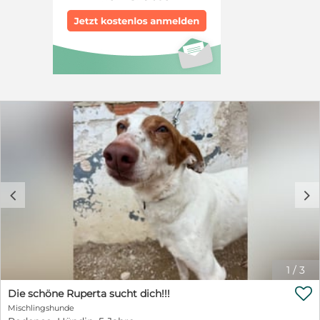
wunderbar klar. Sie ist ein großer Menschenfreund und
sehr kinderlieb. Wir denken daher, dass Gugu auch als
Einzelhund glücklich werden kann. Gugu ist bei
Ausreise geimpft, entwurmt, gechippt, kastriert und auf
MMK getestet.
c
d
1
/
3

Die schöne Ruperta sucht dich!!!
Mischlingshunde