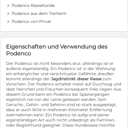
Menschen, die ihn liebevoll ans Pfötchen nehmen und
ihm beibringen, was zu einem Leben als
Podenco Rassehunde
d
Familienmitglied so alles dazu gehört. Lotus hat ganz
Podenco aus dem Tierheim
d
viel Potential. Mit den richtigen Menschen an seiner
Podenco von Privat
Seite wird er zu einem tollen Begleiter heranwachsen,
d
der ganz viel Liebe zu geben hat. Seid ihr die Podenco-
Fans, die Lotus ein schönes Zuhause schenken
möchten? Dann kontaktiert gerne seine Vermittlerin.
Schreibt eine E-Mail oder WhatsApp mit kurzer
Eigenschaften und Verwendung des
Vorstellung und Rückrufnummer für ein erstes
Podenco
Gespräch oder ruft zu den angegebenen Sprechzeiten
direkt an. Sina Ussat (Sprachen: Deutsch, Englisch)
Der Podenco ist nicht besonders stur, allerdings ist er
Mobile: +49 15221663700 (Mo-Fr ab 18 Uhr, Sa/So
äußerst eigenständig. Ein Podenco ist in der Wohnung
ganztägig. Bitte Erstkontakt per WhatsApp/SMS/Mail)
ein anhänglicher und verschmuster Gefährte, draußen
e-Mail: ussat@tsv-europa.de Weiteres Video:
kommt allerdings der
Jagdinstinkt dieser Rasse
zum
https://www.youtube.com/watch?v=Mtf0_MzsR7A
Vorschein. Der Podenco schaltet meist auf Durchzug und
https://tierschutzverein-
lässt Herrchen und Frauchen konsequent links liegen. Aus
europa.de/tiervermittlung/lotus-in-spanien-tierheim-
diesem Grund kann ein Podenco bei Spaziergängen
baeza/
eigentlich nie von der Leine gelassen werden. Sein
Geruchs-, Gehör- und Sehsinn sind so stark ausgeprägt,
dass er auch Wild in mehreren Kilometer Entfernung
wahrnehmen kann. Ein Podenco ist aufgrund seiner
eigenständigen Art auch nicht unbedingt als Familien-
oder Begleithund geeignet. Diese Hunderasse möchte