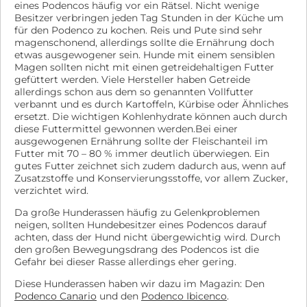
eines Podencos häufig vor ein Rätsel. Nicht wenige
Besitzer verbringen jeden Tag Stunden in der Küche um
für den Podenco zu kochen. Reis und Pute sind sehr
magenschonend, allerdings sollte die Ernährung doch
etwas ausgewogener sein. Hunde mit einem sensiblen
Magen sollten nicht mit einen getreidehaltigen Futter
gefüttert werden. Viele Hersteller haben Getreide
allerdings schon aus dem so genannten Vollfutter
verbannt und es durch Kartoffeln, Kürbise oder Ähnliches
ersetzt. Die wichtigen Kohlenhydrate können auch durch
diese Futtermittel gewonnen werden.Bei einer
ausgewogenen Ernährung sollte der Fleischanteil im
Futter mit 70 – 80 % immer deutlich überwiegen. Ein
gutes Futter zeichnet sich zudem dadurch aus, wenn auf
Zusatzstoffe und Konservierungsstoffe, vor allem Zucker,
verzichtet wird.
Da große Hunderassen häufig zu Gelenkproblemen
neigen, sollten Hundebesitzer eines Podencos darauf
achten, dass der Hund nicht übergewichtig wird. Durch
den großen Bewegungsdrang des Podencos ist die
Gefahr bei dieser Rasse allerdings eher gering.
Diese Hunderassen haben wir dazu im Magazin: Den
Podenco Canario
und den
Podenco Ibicenco
.