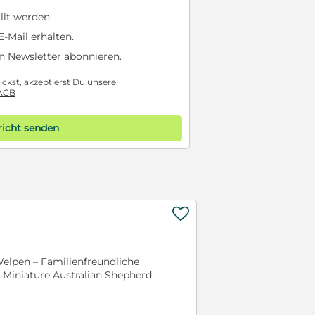
llt werden
-Mail erhalten.
n Newsletter abonnieren.
ckst, akzeptierst Du unsere
AGB
icht senden

Welpen – Familienfreundliche
e Miniature Australian Shepherds
Welpen wachsen in einem
ir züchten seit vielen Jahren
rschutzgesetzes. Die Welpen