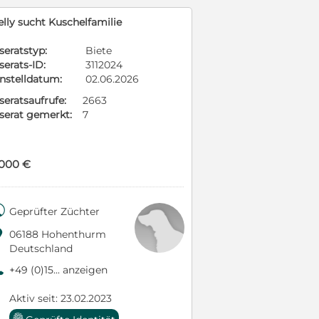
elly sucht Kuschelfamilie
seratstyp:
Biete
serats-ID:
3112024
instelldatum:
02.06.2026
seratsaufrufe:
2663
nserat gemerkt:
7
.000 €

Geprüfter Züchter

06188 Hohenthurm
Deutschland
9
+49 (0)15... anzeigen
Aktiv seit: 23.02.2023