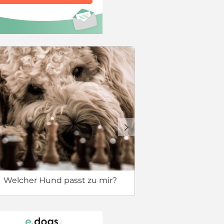
Checkliste
d
Welcher Hund passt zu mir?