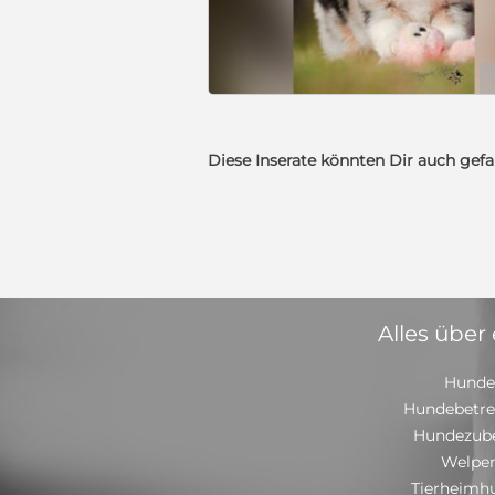
Diese Inserate könnten Dir auch gefa
Alles über
Hunde
Hundebetr
Hundezub
Welpe
Tierheimh