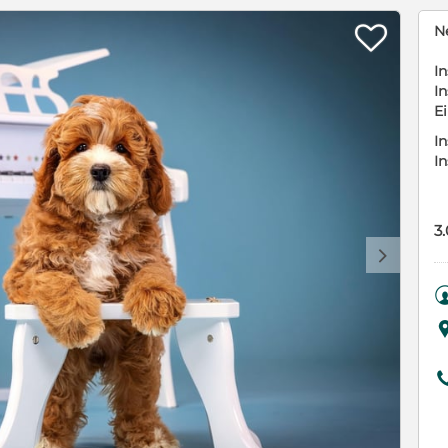

N
In
In
E
In
I
3
d