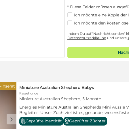
* Diese Felder müssen ausgefü
Ich möchte eine Kopie der E
Ich möchte den kostenlose
Indem Du auf "Nachricht senden" kli
Datenschutzerklärung
und unsere
Nachr
-Inserat
Miniature Australian Shepherd Babys
Rassehunde
Miniature Australian Shepherd, 5 Monate
Energies Miniature Australian Shepherds Mini Aussie 
Begleiter Unser Zuchtziel ist es, gesunde, wesensfest
als Familien- und Therapiehunde zu züchten. Unsere 
d
Geprüfte Identität
Geprüfter Züchter
liebevollen Umfeld auf und sind bestens sozialisiert. W
nach hohen Qualitätsstandards und gemäß §11 des Tie