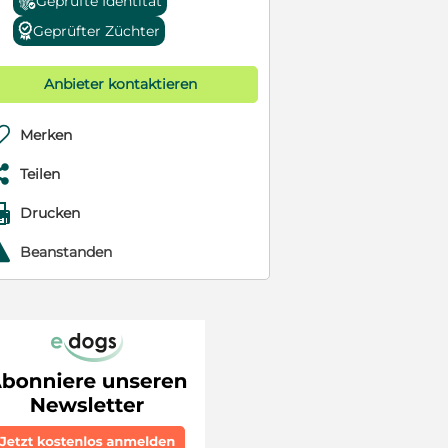
Geprüfte Identität
Geprüfter Züchter
Anbieter kontaktieren

Merken

Teilen

Drucken
r
Beanstanden