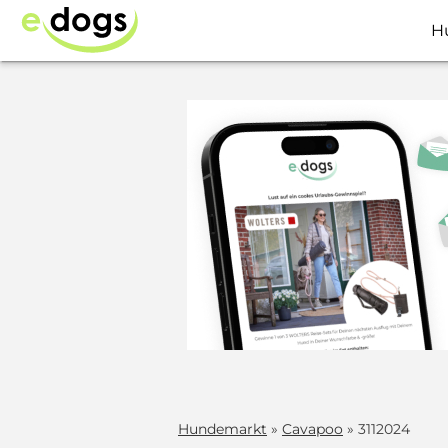
H
Hundemarkt
»
Cavapoo
» 3112024