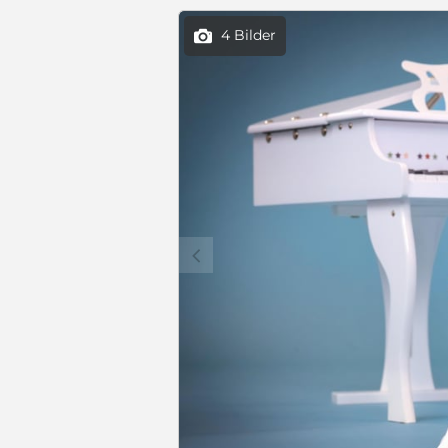
4 Bilder

c