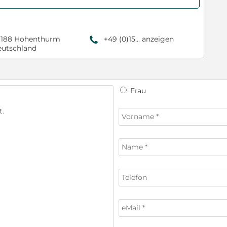
188 Hohenthurm
+49 (0)15... anzeigen
9
utschland
Frau