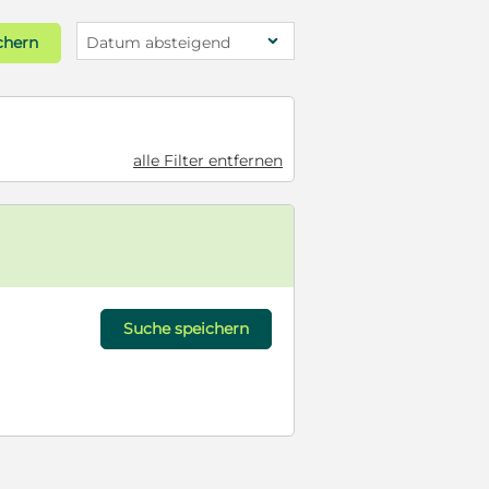
chern
Datum absteigend
alle Filter entfernen
Suche speichern