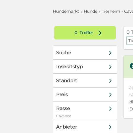
Hundemarkt
»
Hunde
» Tierheim - Cav
d
0 
0
Treffer
Ti
d
Suche
d
Inseratstyp
d
Standort
J
d
Preis
s
d
d
Rasse
D
Cavapoo
d
Anbieter