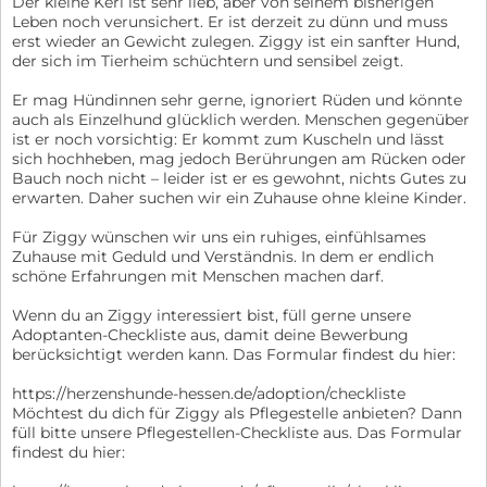
Der kleine Kerl ist sehr lieb, aber von seinem bisherigen
Leben noch verunsichert. Er ist derzeit zu dünn und muss
erst wieder an Gewicht zulegen. Ziggy ist ein sanfter Hund,
der sich im Tierheim schüchtern und sensibel zeigt.
Er mag Hündinnen sehr gerne, ignoriert Rüden und könnte
auch als Einzelhund glücklich werden. Menschen gegenüber
ist er noch vorsichtig: Er kommt zum Kuscheln und lässt
sich hochheben, mag jedoch Berührungen am Rücken oder
Bauch noch nicht – leider ist er es gewohnt, nichts Gutes zu
erwarten. Daher suchen wir ein Zuhause ohne kleine Kinder.
Für Ziggy wünschen wir uns ein ruhiges, einfühlsames
Zuhause mit Geduld und Verständnis. In dem er endlich
schöne Erfahrungen mit Menschen machen darf.
Wenn du an Ziggy interessiert bist, füll gerne unsere
Adoptanten-Checkliste aus, damit deine Bewerbung
berücksichtigt werden kann. Das Formular findest du hier:
https://herzenshunde-hessen.de/adoption/checkliste
Möchtest du dich für Ziggy als Pflegestelle anbieten? Dann
füll bitte unsere Pflegestellen-Checkliste aus. Das Formular
findest du hier: