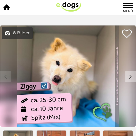

MENÜ

8 Bilder

c
d