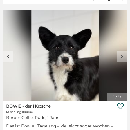
wieder den Anschluss zu den Zweibeinern, doch er
bleibt eher im Hintergrund und folgt seinen
vierbeinigen Hundekumpels. Ben ist geschätzt im
September 2020 geboren und um die 45cm hoch.
Ben wird eine Weile brauchen bis er so weit ist,
wirklich in das nächste Kapitel in seinem Leben,
Happy Family zu gelangen. Doch im Tierschutz
verlieren wir nie die Hoffnung und wir hoffen groß….
Irgendwo da draußen sind Bens Menschen. Unsere
Tiere werden nur mit vorangegangener Vorkontrolle,
c
d
Schutzvertrag und Schutzgebühr in ein neues
Zuhause vermittelt. Unsere Tiere sind geimpft,
gechipt, haben einen EU-Heimtierausweis und sind,
sofern alt genug kastriert und auf
Mittelmeerkrankheiten getestet.
1
/
9

BOWIE - der Hübsche
Mischlingshunde
Border Collie, Rüde, 1 Jahr
Das ist Bowie Tagelang – vielleicht sogar Wochen –