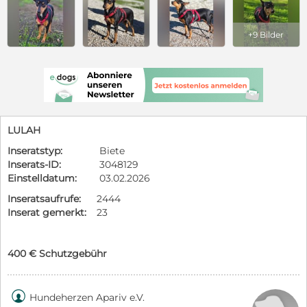
+9 Bilder
LULAH
Inseratstyp:
Biete
Inserats-ID:
3048129
Einstelldatum:
03.02.2026
Inseratsaufrufe:
2444
Inserat gemerkt:
23
400 € Schutzgebühr

Hundeherzen Apariv e.V.