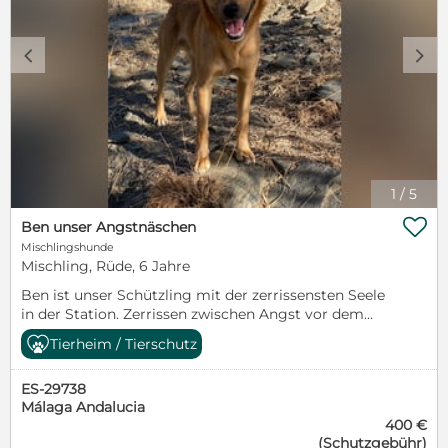
c
d
1
/
5

Ben unser Angstnäschen
Mischlingshunde
Mischling, Rüde, 6 Jahre
Ben ist unser Schützling mit der zerrissensten Seele
in der Station. Zerrissen zwischen Angst vor dem
Menschen und dem Trieb zu Überleben. Diesen Trieb
Tierheim / Tierschutz
machten sich die Tierschützer zu Nutzen um Ben,
mit Hilfe von Futter und Lebendfalle von der Straße
ES-29738
zu holen. Es bedarf einiges an Zeit und viel
Málaga Andalucia
Fingerspitzengefühl, damit Ben in die Falle ging. In
400 €
der Station lässt sich Ben mittlerweile von einigen
(Schutzgebühr)
wenigen Pflegern anfassen. Er sucht immer mal