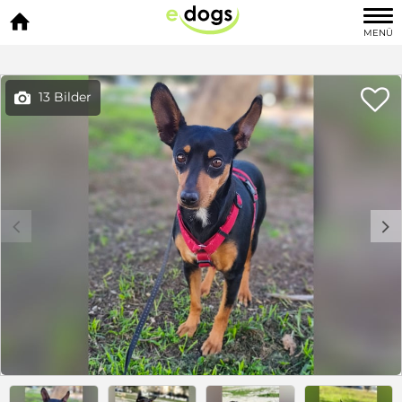

MENÜ

13 Bilder

c
d